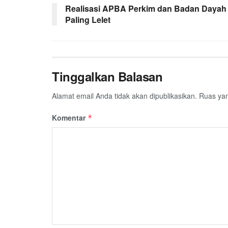
o
r
p
a
Realisasi APBA Perkim dan Badan Dayah
Paling Lelet
k
p
m
Tinggalkan Balasan
Alamat email Anda tidak akan dipublikasikan.
Ruas yan
Komentar
*