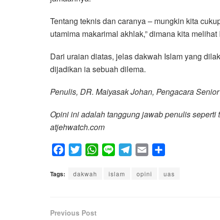
Tentang teknis dan caranya – mungkin kita cukup
utamima makarimal akhlak,” dimana kita melihat
Dari uraian diatas, jelas dakwah Islam yang di
dijadikan ia sebuah dilema.
Penulis, DR. Maiyasak Johan, Pengacara Senio
Opini ini adalah tanggung jawab penulis seperti 
atjehwatch.com
F
T
W
L
T
E
S
a
w
h
i
e
m
h
Tags:
c
dakwah
i
a
islam
n
l
opini
a
uas
a
e
t
t
e
e
i
r
b
t
s
g
l
e
Previous Post
o
e
A
r