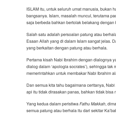
a
w
h
i
e
m
h
ISLAM itu, untuk seluruh umat manusia, bukan ha
c
i
a
n
l
a
a
bangsanya. Islam, masalah muncul, terutama pad
e
t
t
e
e
i
r
saja berbeda bahkan bertolak belakang dengan 
b
t
s
g
l
e
o
e
A
r
Salah satu adalah persoalan patung atau berhal
o
r
p
a
Esaan Allah yang di dalam Islam sangat jelas. Da
k
p
m
yang berkaitan dengan patung atau berhala.
Pertama kisah Nabi Ibrahim dengan dialognya 
dialog dalam ‘apologia socrates’), sehingga ta
memerintahkan untuk membakar Nabi Ibrahim ala
Dan semua kita tahu bagaimana ceritanya, Nabi A
api itu tidak dirasakan panas, bahkan tidak bis
Yang kedua dalam peristiwa
Fathu Makkah
, dim
semua patung atau berhala itu dari sekitar Ka’