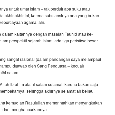
nya untuk umat Islam – tak perduli apa suku atau
a akhir-akhir ini, karena substansinya ada yang bukan
kepercayaan agama lain.
a dalam kaitannya dengan masalah Tauhid atau ke-
lam perspektif sejarah Islam, ada tiga peristiwa besar
yang sangat rasional (dalam pandangan saya melampaui
k mampu dijawab oleh Sang Penguasa – kecuali
ihi salam.
llah Ibrahim alaihi salam selamat, karena bukan saja
a membakarnya, sehingga akhirnya selamatlah beliau.
ana kemudian Rasulullah memerintahkan menyingkirkan
bah dari menghancurkannya.