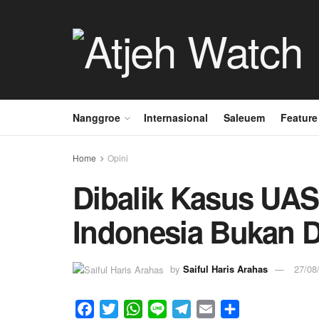
Nanggroe
Internasional
Saleuem
Feature
Home
Opini
Dibalik Kasus UAS
Indonesia Bukan 
by
Saiful Haris Arahas
27/08
F
T
W
L
T
E
S