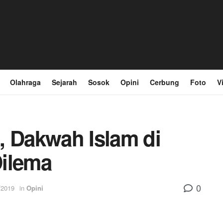
Olahraga
Sejarah
Sosok
Opini
Cerbung
Foto
V
, Dakwah Islam di
Dilema
0
/2019
in
Opini