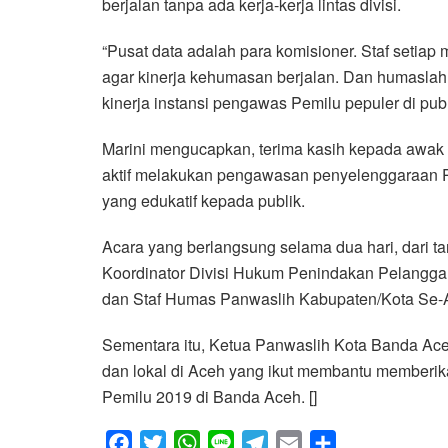
berjalan tanpa ada kerja-kerja lintas divisi.
“Pusat data adalah para komisioner. Staf setiap 
agar kinerja kehumasan berjalan. Dan humasla
kinerja instansi pengawas Pemilu pepuler di publi
Marini mengucapkan, terima kasih kepada awak m
aktif melakukan pengawasan penyelenggaraan P
yang edukatif kepada publik.
Acara yang berlangsung selama dua hari, dari t
Koordinator Divisi Hukum Penindakan Pelangga
dan Staf Humas Panwaslih Kabupaten/Kota Se-
Sementara itu, Ketua Panwaslih Kota Banda Ace
dan lokal di Aceh yang ikut membantu memberi
Pemilu 2019 di Banda Aceh. []
F
T
W
L
T
E
S