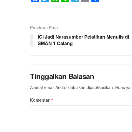
a
w
h
i
e
m
h
c
i
a
n
l
a
a
e
t
t
e
e
i
r
Previous Post
b
t
s
g
l
e
IGI Jadi Narasumber Pelatihan Menulis di
o
e
A
r
SMAN 1 Calang
o
r
p
a
k
p
m
Tinggalkan Balasan
Alamat email Anda tidak akan dipublikasikan.
Ruas yan
Komentar
*