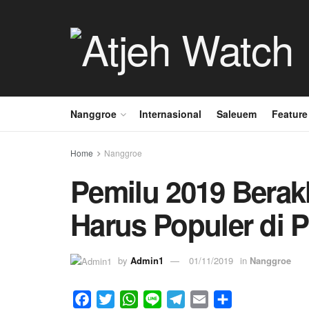
Nanggroe
Internasional
Saleuem
Feature
Home
Nanggroe
Pemilu 2019 Berakh
Harus Populer di P
by
Admin1
01/11/2019
in
Nanggroe
F
T
W
L
T
E
S