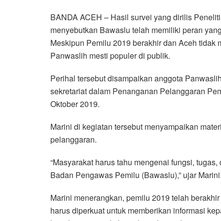
a
w
h
i
e
m
h
BANDA ACEH – Hasil survei yang dirilis Penel
c
i
a
n
l
a
a
menyebutkan Bawaslu telah memiliki peran yang
e
t
t
e
e
i
r
Meskipun Pemilu 2019 berakhir dan Aceh tidak 
b
t
s
g
l
e
Panwaslih mesti populer di publik.
o
e
A
r
o
r
p
a
Perihal tersebut disampaikan anggota Panwaslih 
k
p
m
sekretariat dalam Penanganan Pelanggaran Pem
Oktober 2019.
Marini di kegiatan tersebut menyampaikan mat
pelanggaran.
“Masyarakat harus tahu mengenai fungsi, tugas,
Badan Pengawas Pemilu (Bawaslu),” ujar Marini
Marini menerangkan, pemilu 2019 telah berakh
harus diperkuat untuk memberikan informasi kep