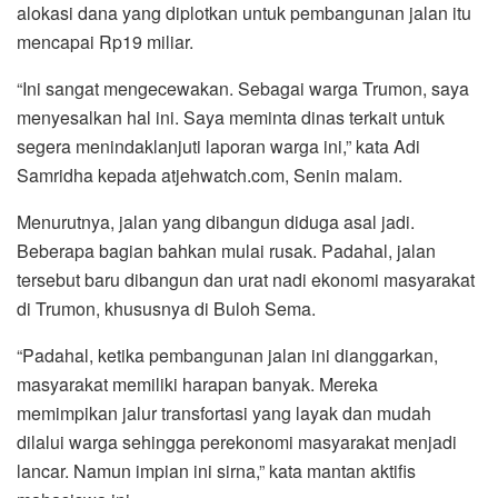
alokasi dana yang diplotkan untuk pembangunan jalan itu
o
e
A
r
mencapai Rp19 miliar.
o
r
p
a
k
p
m
“Ini sangat mengecewakan. Sebagai warga Trumon, saya
menyesalkan hal ini. Saya meminta dinas terkait untuk
segera menindaklanjuti laporan warga ini,” kata Adi
Samridha kepada atjehwatch.com, Senin malam.
Menurutnya, jalan yang dibangun diduga asal jadi.
Beberapa bagian bahkan mulai rusak. Padahal, jalan
tersebut baru dibangun dan urat nadi ekonomi masyarakat
di Trumon, khususnya di Buloh Sema.
“Padahal, ketika pembangunan jalan ini dianggarkan,
masyarakat memiliki harapan banyak. Mereka
memimpikan jalur transfortasi yang layak dan mudah
dilalui warga sehingga perekonomi masyarakat menjadi
lancar. Namun impian ini sirna,” kata mantan aktifis