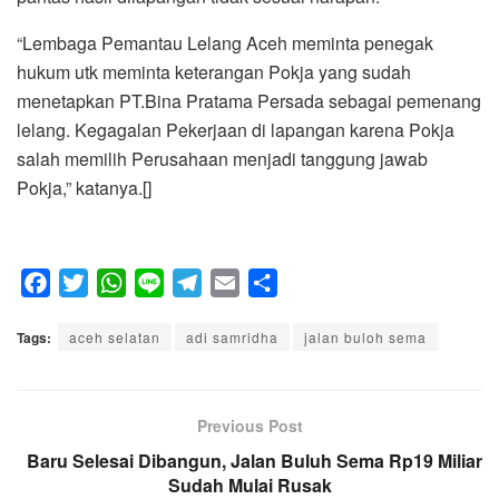
“Lembaga Pemantau Lelang Aceh meminta penegak
hukum utk meminta keterangan Pokja yang sudah
menetapkan PT.Bina Pratama Persada sebagai pemenang
lelang. Kegagalan Pekerjaan di lapangan karena Pokja
salah memilih Perusahaan menjadi tanggung jawab
Pokja,” katanya.[]
F
T
W
L
T
E
S
a
w
h
i
e
m
h
Tags:
c
aceh selatan
i
a
n
adi samridha
l
a
a
jalan buloh sema
e
t
t
e
e
i
r
b
t
s
g
l
e
o
e
A
Previous Post
r
o
r
p
a
Baru Selesai Dibangun, Jalan Buluh Sema Rp19 Miliar
k
p
Sudah Mulai Rusak
m