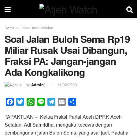
Home
Lintas Barat Selatan
Soal Jalan Buloh Sema Rp19
Miliar Rusak Usai Dibangun,
Fraksi PA: Jangan-jangan
Ada Kongkalikong
by
Admin1
11/02/2020
F
T
W
L
T
E
S
a
w
h
i
e
m
h
TAPAKTUAN – Ketua Fraksi Partai Aceh DPRK Aceh
c
i
a
n
l
a
a
Selatan, Adi Samridha, mengaku kecewa dengan
e
t
t
e
e
i
r
pembangunan jalan Buloh Sema, yang asal jadi. Padahal
b
t
s
g
l
e