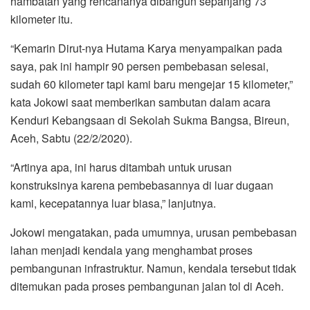
hambatan yang rencananya dibangun sepanjang 73
o
r
p
a
kilometer itu.
k
p
m
“Kemarin Dirut-nya Hutama Karya menyampaikan pada
saya, pak ini hampir 90 persen pembebasan selesai,
sudah 60 kilometer tapi kami baru mengejar 15 kilometer,”
kata Jokowi saat memberikan sambutan dalam acara
Kenduri Kebangsaan di Sekolah Sukma Bangsa, Bireun,
Aceh, Sabtu (22/2/2020).
“Artinya apa, ini harus ditambah untuk urusan
konstruksinya karena pembebasannya di luar dugaan
kami, kecepatannya luar biasa,” lanjutnya.
Jokowi mengatakan, pada umumnya, urusan pembebasan
lahan menjadi kendala yang menghambat proses
pembangunan infrastruktur. Namun, kendala tersebut tidak
ditemukan pada proses pembangunan jalan tol di Aceh.