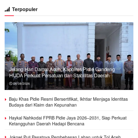
Terpopuler
Jelang Hari Damai Aceh, Kapolres Pidie Gandeng
HUDA Perkuat Persatuan dan Stabilitas Daerah
06/08/2026
Baju Khas Pidie Resmi Bersertifikat, Ikhtiar Menjaga Identitas
Budaya dari Klaim dan Kepunahan
Haykal Nahkodai FPRB Pidie Jaya 2026–2031, Siap Perkuat
Ketangguhan Daerah Hadapi Bencana
Jokowi Puji Pesatnya Pembebasan Lahan untuk Tol Aceh