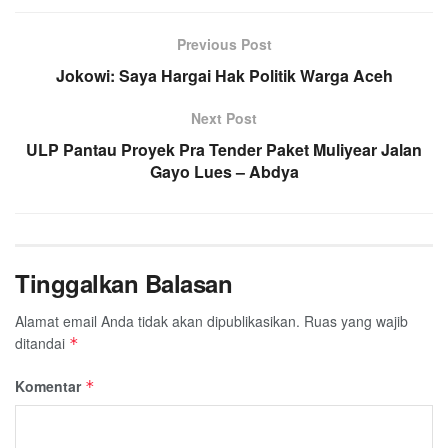
b
t
s
g
l
e
o
e
A
Previous Post
r
o
r
p
a
Jokowi: Saya Hargai Hak Politik Warga Aceh
k
p
m
Next Post
ULP Pantau Proyek Pra Tender Paket Muliyear Jalan
Gayo Lues – Abdya
Tinggalkan Balasan
Alamat email Anda tidak akan dipublikasikan.
Ruas yang wajib
ditandai
*
Komentar
*