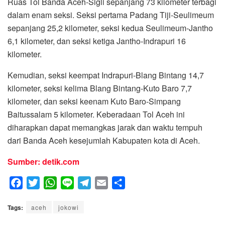
Ruas Tol Banda Aceh-Sigli sepanjang 73 kilometer terbagi
dalam enam seksi. Seksi pertama Padang Tiji-Seulimeum
sepanjang 25,2 kilometer, seksi kedua Seulimeum-Jantho
6,1 kilometer, dan seksi ketiga Jantho-Indrapuri 16
kilometer.
Kemudian, seksi keempat Indrapuri-Blang Bintang 14,7
kilometer, seksi kelima Blang Bintang-Kuto Baro 7,7
kilometer, dan seksi keenam Kuto Baro-Simpang
Baitussalam 5 kilometer. Keberadaan Tol Aceh ini
diharapkan dapat memangkas jarak dan waktu tempuh
dari Banda Aceh kesejumlah Kabupaten kota di Aceh.
Sumber: detik.com
F
T
W
L
T
E
S
a
w
h
i
e
m
h
Tags:
c
aceh
i
a
jokowi
n
l
a
a
e
t
t
e
e
i
r