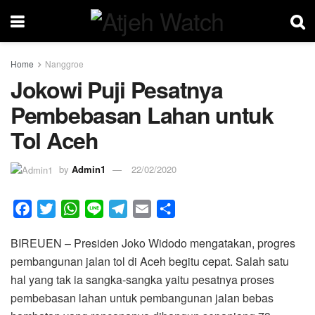
Home
Nanggroe
Jokowi Puji Pesatnya
Pembebasan Lahan untuk
Tol Aceh
by
Admin1
22/02/2020
F
T
W
L
T
E
S
a
w
h
i
e
m
h
BIREUEN – Presiden Joko Widodo mengatakan, progres
c
i
a
n
l
a
a
pembangunan jalan tol di Aceh begitu cepat. Salah satu
e
t
t
e
e
i
r
hal yang tak ia sangka-sangka yaitu pesatnya proses
b
t
s
g
l
e
pembebasan lahan untuk pembangunan jalan bebas
o
e
A
r