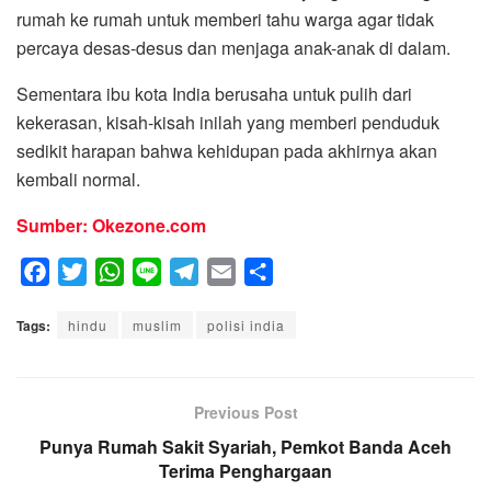
rumah ke rumah untuk memberi tahu warga agar tidak
percaya desas-desus dan menjaga anak-anak di dalam.
Sementara ibu kota India berusaha untuk pulih dari
kekerasan, kisah-kisah inilah yang memberi penduduk
sedikit harapan bahwa kehidupan pada akhirnya akan
kembali normal.
Sumber: Okezone.com
F
T
W
L
T
E
S
a
w
h
i
e
m
h
Tags:
c
hindu
i
a
muslim
n
l
polisi india
a
a
e
t
t
e
e
i
r
b
t
s
g
l
e
o
e
A
Previous Post
r
o
r
p
a
Punya Rumah Sakit Syariah, Pemkot Banda Aceh
k
p
Terima Penghargaan
m