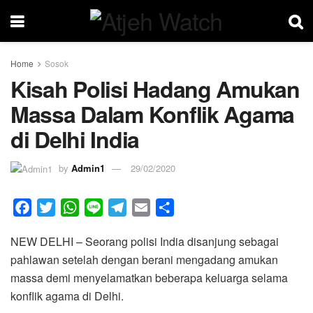
Home
Sosok
Kisah Polisi Hadang Amukan
Massa Dalam Konflik Agama
di Delhi India
by
Admin1
29/02/2020
F
T
W
L
T
E
S
a
w
h
i
e
m
h
NEW DELHI – Seorang polisi India disanjung sebagai
c
i
a
n
l
a
a
pahlawan setelah dengan berani mengadang amukan
e
t
t
e
e
i
r
massa demi menyelamatkan beberapa keluarga selama
b
t
s
g
l
e
konflik agama di Delhi.
o
e
A
r