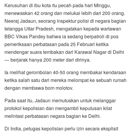
o
r
p
a
Kerusuhan di ibu kota itu pecah pada hari Minggu,
k
p
m
menewaskan 42 orang dan melukai lebih dari 200 orang.
Neeraj Jadaun, seorang inspektur polisi di negara bagian
tetangga Uttar Pradesh, mengatakan kepada wartawan
BBC Vikas Pandey bahwa ia sedang berpatroli di pos
pemeriksaan perbatasan pada 25 Februari ketika
mendengar suara tembakan dari Karawal Nagar di Delhi
— berjarak hanya 200 meter dari dirinya.
Ia melihat gerombolan 40-50 orang membakar kendaraan
ketika salah satu dari mereka melompat ke sebuah rumah
dengan membawa bom molotov.
Pada saat itu, Jadaun memutuskan untuk melanggar
protokol kepolisian dan mengambil keputusan kilat
melintasi perbatasan negara bagian ke Delhi.
Di India, petugas kepolisian perlu izin secara eksplisit