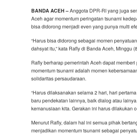
a
w
h
i
e
m
h
BANDA ACEH –
Anggota DPR-RI yang juga sen
c
i
a
n
l
a
a
Aceh agar momentum peringatan tsunami kedepa
e
t
t
e
e
i
r
bisa didorong menjadi even yang punya multi e
b
t
s
g
l
e
o
e
A
r
“Harus bisa didorong sebagai momen penyatuan ra
o
r
p
a
dahsyat itu,” kata Rafly di Banda Aceh, Minggu (
k
p
m
Rafly berharap pemerintah Aceh dapat memberi
momentum tsunami adalah momen kebersamaan, j
solidaritas persaudaraan.
“Harus dilaksanakan selama 2 hari, hari pertama
baru pendekatan lainnya, baik dialog atau lainya
kemanusiaan kita. Gerakan ini harus dilakukan ol
Menurut Rafly, dalam hal ini semua pihak bertan
menjadikan momentum tsunami sebagai penyatu