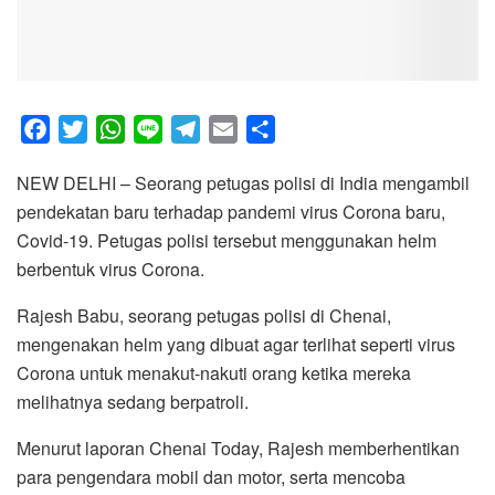
F
T
W
L
T
E
S
a
w
h
i
e
m
h
NEW DELHI – Seorang petugas polisi di India mengambil
c
i
a
n
l
a
a
pendekatan baru terhadap pandemi virus Corona baru,
e
t
t
e
e
i
r
Covid-19. Petugas polisi tersebut menggunakan helm
b
t
s
g
l
e
berbentuk virus Corona.
o
e
A
r
o
r
p
a
Rajesh Babu, seorang petugas polisi di Chenai,
k
p
m
mengenakan helm yang dibuat agar terlihat seperti virus
Corona untuk menakut-nakuti orang ketika mereka
melihatnya sedang berpatroli.
Menurut laporan Chenai Today, Rajesh memberhentikan
para pengendara mobil dan motor, serta mencoba