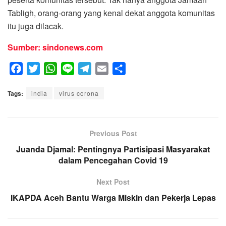
Tabligh, orang-orang yang kenal dekat anggota komunitas
itu juga dilacak.
Sumber: sindonews.com
F
T
W
L
T
E
S
a
w
h
i
e
m
h
Tags:
c
india
i
a
virus corona
n
l
a
a
e
t
t
e
e
i
r
b
t
s
g
l
e
o
e
A
Previous Post
r
o
r
p
a
Juanda Djamal: Pentingnya Partisipasi Masyarakat
k
p
dalam Pencegahan Covid 19
m
Next Post
IKAPDA Aceh Bantu Warga Miskin dan Pekerja Lepas