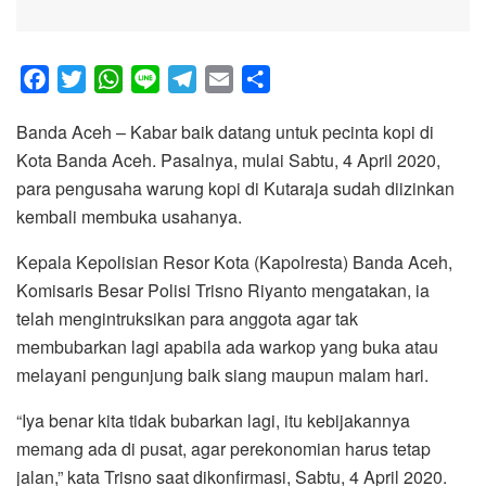
F
T
W
L
T
E
S
a
w
h
i
e
m
h
Banda Aceh – Kabar baik datang untuk pecinta kopi di
c
i
a
n
l
a
a
Kota Banda Aceh. Pasalnya, mulai Sabtu, 4 April 2020,
e
t
t
e
e
i
r
para pengusaha warung kopi di Kutaraja sudah diizinkan
b
t
s
g
l
e
kembali membuka usahanya.
o
e
A
r
o
r
p
a
Kepala Kepolisian Resor Kota (Kapolresta) Banda Aceh,
k
p
m
Komisaris Besar Polisi Trisno Riyanto mengatakan, ia
telah mengintruksikan para anggota agar tak
membubarkan lagi apabila ada warkop yang buka atau
melayani pengunjung baik siang maupun malam hari.
“Iya benar kita tidak bubarkan lagi, itu kebijakannya
memang ada di pusat, agar perekonomian harus tetap
jalan,” kata Trisno saat dikonfirmasi, Sabtu, 4 April 2020.