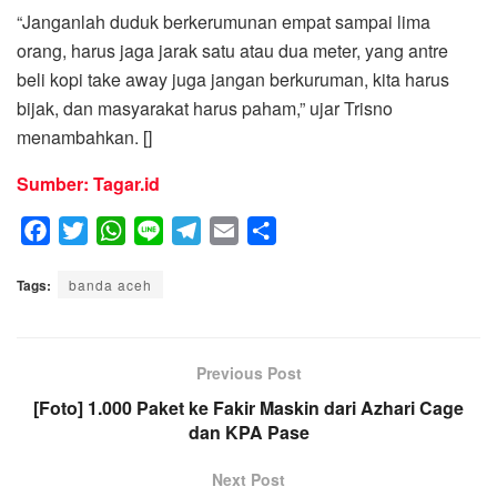
“Janganlah duduk berkerumunan empat sampai lima
orang, harus jaga jarak satu atau dua meter, yang antre
beli kopi take away juga jangan berkuruman, kita harus
bijak, dan masyarakat harus paham,” ujar Trisno
menambahkan. []
Sumber: Tagar.id
F
T
W
L
T
E
S
a
w
h
i
e
m
h
Tags:
c
banda aceh
i
a
n
l
a
a
e
t
t
e
e
i
r
b
t
s
g
l
e
o
e
A
Previous Post
r
o
r
p
a
[Foto] 1.000 Paket ke Fakir Maskin dari Azhari Cage
k
p
dan KPA Pase
m
Next Post