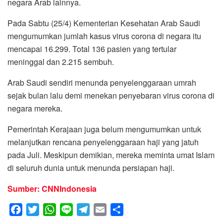
negara Arab lainnya.
Pada Sabtu (25/4) Kementerian Kesehatan Arab Saudi
mengumumkan jumlah kasus virus corona di negara itu
mencapai 16.299. Total 136 pasien yang tertular
meninggal dan 2.215 sembuh.
Arab Saudi sendiri menunda penyelenggaraan umrah
sejak bulan lalu demi menekan penyebaran virus corona di
negara mereka.
Pemerintah Kerajaan juga belum mengumumkan untuk
melanjutkan rencana penyelenggaraan haji yang jatuh
pada Juli. Meskipun demikian, mereka meminta umat Islam
di seluruh dunia untuk menunda persiapan haji.
Sumber: CNNIndonesia
F
T
W
L
T
E
S