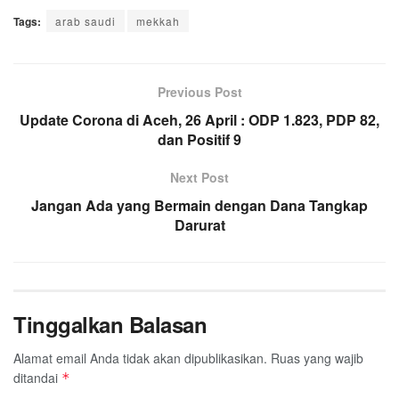
a
w
h
i
e
m
h
Tags:
c
arab saudi
i
a
n
mekkah
l
a
a
e
t
t
e
e
i
r
b
t
s
g
l
e
o
e
A
Previous Post
r
o
r
p
a
Update Corona di Aceh, 26 April : ODP 1.823, PDP 82,
k
p
dan Positif 9
m
Next Post
Jangan Ada yang Bermain dengan Dana Tangkap
Darurat
Tinggalkan Balasan
Alamat email Anda tidak akan dipublikasikan.
Ruas yang wajib
ditandai
*