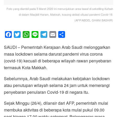
Foto yang diambil pada 5 Maret 2020 ini menunjukkan area tawaf di sekeliling Ka'bah
di dalam Masjidil Haram, Makkah, kosong akibat situasi pandemi Covid-19.
(AFP/ABDEL GHANI BASHIR)
F
T
W
L
T
E
S
a
w
h
i
e
m
h
SAUDI – Pemerintah Kerajaan Arab Saudi melonggarkan
c
i
a
n
l
a
a
masa lockdown selama darurat pandemi virus corona
e
t
t
e
e
i
r
(covid-19) kecuali di beberapa wilayah rawan penyebaran
b
t
s
g
l
e
termasuk Kota Makkah.
o
e
A
r
o
r
p
a
Sebelumnya, Arab Saudi melakukan kebijakan lockdown
k
p
m
atau penutupan wilayah selama 24 jam untuk memerangi
penyebaran penularan Covid-19 di negara itu.
Sejak Minggu (26/4), dilansir dari AFP, pemerintah mulai
membuka aktivitas di beberapa kota mulai pukul 09.00
pagi hingga 17.00 waktu setempat. Pelonggaran masa