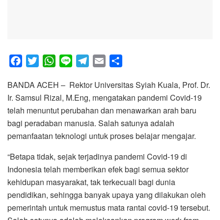
F
T
W
L
T
E
S
a
w
h
i
e
m
h
BANDA ACEH – Rektor Universitas Syiah Kuala, Prof. Dr.
c
i
a
n
l
a
a
Ir. Samsul Rizal, M.Eng, mengatakan pandemi Covid-19
e
t
t
e
e
i
r
telah menuntut perubahan dan menawarkan arah baru
b
t
s
g
l
e
bagi peradaban manusia. Salah satunya adalah
o
e
A
r
pemanfaatan teknologi untuk proses belajar mengajar.
o
r
p
a
k
p
m
“Betapa tidak, sejak terjadinya pandemi Covid-19 di
Indonesia telah memberikan efek bagi semua sektor
kehidupan masyarakat, tak terkecuali bagi dunia
pendidikan, sehingga banyak upaya yang dilakukan oleh
pemerintah untuk memustus mata rantai covid-19 tersebut.