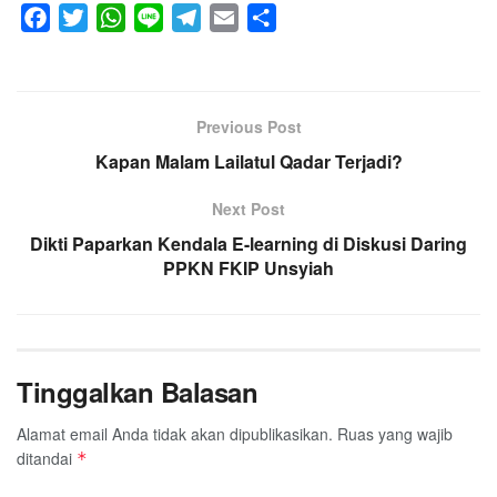
F
T
W
L
T
E
S
a
w
h
i
e
m
h
c
i
a
n
l
a
a
e
t
t
e
e
i
r
Previous Post
b
t
s
g
l
e
o
e
Kapan Malam Lailatul Qadar Terjadi?
A
r
o
r
p
a
Next Post
k
p
m
Dikti Paparkan Kendala E-learning di Diskusi Daring
PPKN FKIP Unsyiah
Tinggalkan Balasan
Alamat email Anda tidak akan dipublikasikan.
Ruas yang wajib
ditandai
*