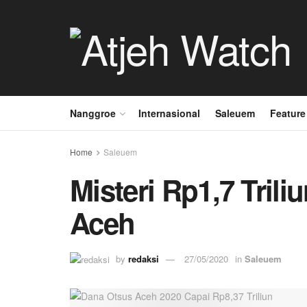
Nanggroe
Internasional
Saleuem
Feature
Home
Saleuem
Misteri Rp1,7 Tril
Aceh
by
redaksi
27/05/2020
in
Saleuem