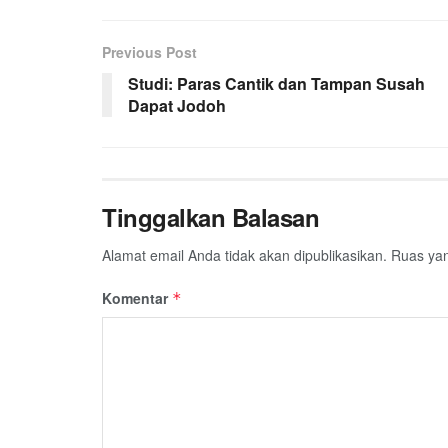
e
t
t
e
e
i
r
b
t
s
g
l
e
Previous Post
o
e
A
r
o
r
p
a
Studi: Paras Cantik dan Tampan Susah
Dapat Jodoh
k
p
m
Tinggalkan Balasan
Alamat email Anda tidak akan dipublikasikan.
Ruas yan
Komentar
*