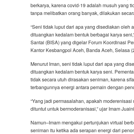
berkarya, karena covid-19 adalah musuh yang tid
e
t
t
e
e
i
r
tanpa melibatkan orang banyak, dilakukan secara 
b
t
s
g
l
e
o
e
A
r
“Seni tidak luput dari apa yang disediakan ole
o
r
p
a
dituangkan kedalam bentuk berbagai karya seni,
k
p
m
Santai (BISA) yang digelar Forum Koordinasi Pe
Kantor Kesbangpol Aceh, Banda Aceh, Selasa (2
Menurut Iman, seni tidak luput dari apa yang di
dituangkan kedalam bentuk karya seni. Pementas
tidak secara utuh dirasakan seniman, karena sifat
terbangunnya energi antara pemain dengan pen
“Yang jadi permasalahan, apakah moderenisasi
dituntut untuk bermoderanisasi,” ujar Imam Juaini
Namun–Imam mengakui pertunjukan virtual berb
seniman itu ketika ada serapan energi dari peno