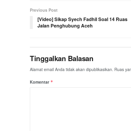
e
t
t
e
e
i
r
Previous Post
b
t
s
g
l
e
[Video] Sikap Syech Fadhil Soal 14 Ruas
o
e
A
r
Jalan Penghubung Aceh
o
r
p
a
k
p
m
Tinggalkan Balasan
Alamat email Anda tidak akan dipublikasikan.
Ruas yan
Komentar
*