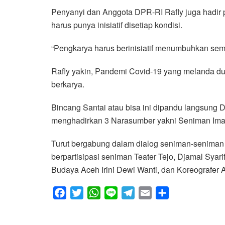
Penyanyi dan Anggota DPR-RI Rafly juga hadir 
harus punya inisiatif disetiap kondisi.
“Pengkarya harus berinisiatif menumbuhkan sema
Rafly yakin, Pandemi Covid-19 yang melanda du
berkarya.
Bincang Santai atau bisa ini dipandu langsun
menghadirkan 3 Narasumber yakni Seniman Imam
Turut bergabung dalam dialog seniman-seniman d
berpartisipasi seniman Teater Tejo, Djamal Syari
Budaya Aceh Irini Dewi Wanti, dan Koreografer Ac
F
T
W
L
T
E
S
a
w
h
i
e
m
h
c
i
a
n
l
a
a