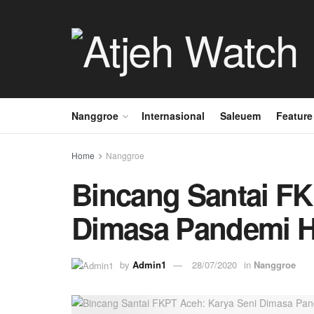
Nanggroe
Internasional
Saleuem
Feature
Home
Nanggroe
Bincang Santai FK
Dimasa Pandemi Ha
by
Admin1
28/07/2020
in
Nanggroe