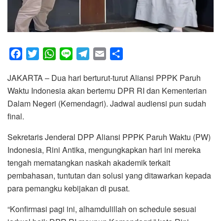
F
T
W
L
T
E
S
a
w
h
i
e
m
h
JAKARTA – Dua hari berturut-turut Aliansi PPPK Paruh
c
i
a
n
l
a
a
Waktu Indonesia akan bertemu DPR RI dan Kementerian
e
t
t
e
e
i
r
Dalam Negeri (Kemendagri). Jadwal audiensi pun sudah
b
t
s
g
l
e
final.
o
e
A
r
o
r
p
a
Sekretaris Jenderal DPP Aliansi PPPK Paruh Waktu (PW)
k
p
m
Indonesia, Rini Antika, mengungkapkan hari ini mereka
tengah mematangkan naskah akademik terkait
pembahasan, tuntutan dan solusi yang ditawarkan kepada
para pemangku kebijakan di pusat.
“Konfirmasi pagi ini, alhamdulillah on schedule sesuai