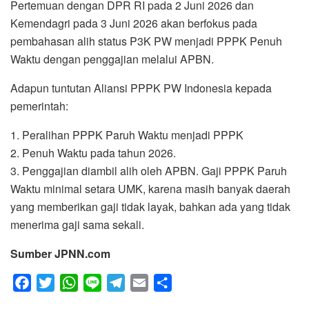
Pertemuan dengan DPR RI pada 2 Juni 2026 dan
Kemendagri pada 3 Juni 2026 akan berfokus pada
pembahasan alih status P3K PW menjadi PPPK Penuh
Waktu dengan penggajian melalui APBN.
Adapun tuntutan Aliansi PPPK PW Indonesia kepada
pemerintah:
1. Peralihan PPPK Paruh Waktu menjadi PPPK
2. Penuh Waktu pada tahun 2026.
3. Penggajian diambil alih oleh APBN. Gaji PPPK Paruh
Waktu minimal setara UMK, karena masih banyak daerah
yang memberikan gaji tidak layak, bahkan ada yang tidak
menerima gaji sama sekali.
Sumber JPNN.com
F
T
W
L
T
E
S
a
w
h
i
e
m
h