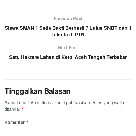
c
i
a
n
l
a
a
e
t
t
e
e
i
r
Previous Post
b
t
s
g
l
e
Siswa SMAN 1 Setia Bakti Berhasil 7 Lulus SNBT dan 1
o
e
A
r
Talenta di PTN
o
r
p
a
k
p
m
Next Post
Satu Hektare Lahan di Ketol Aceh Tengah Terbakar
Tinggalkan Balasan
Alamat email Anda tidak akan dipublikasikan.
Ruas yang wajib
ditandai
*
Komentar
*