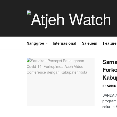
Nanggroe
Internasional
Saleuem
Feature
Samak
Fork
Kabu
BY
ADMIN
BANDA A
program 
seluruh A