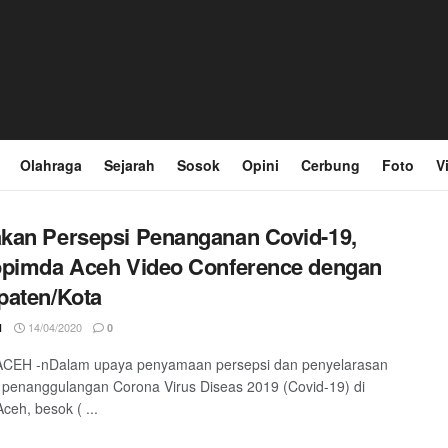
Olahraga
Sejarah
Sosok
Opini
Cerbung
Foto
V
an Persepsi Penanganan Covid-19,
opimda Aceh Video Conference dengan
paten/Kota
14/04/2020
1
0
CEH -nDalam upaya penyamaan persepsi dan penyelarasan
penanggulangan Corona Virus Diseas 2019 (Covid-19) di
ceh, besok ( ...