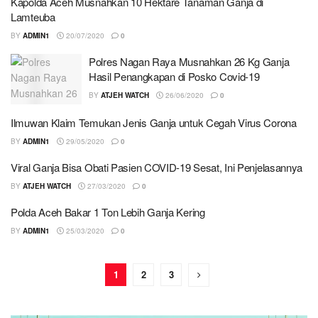
Kapolda Aceh Musnahkan 10 Hektare Tanaman Ganja di
Lamteuba
BY
ADMIN1
20/07/2020
0
Polres Nagan Raya Musnahkan 26 Kg Ganja
Hasil Penangkapan di Posko Covid-19
BY
ATJEH WATCH
26/06/2020
0
Ilmuwan Klaim Temukan Jenis Ganja untuk Cegah Virus Corona
BY
ADMIN1
29/05/2020
0
Viral Ganja Bisa Obati Pasien COVID-19 Sesat, Ini Penjelasannya
BY
ATJEH WATCH
27/03/2020
0
Polda Aceh Bakar 1 Ton Lebih Ganja Kering
BY
ADMIN1
25/03/2020
0
1
2
3