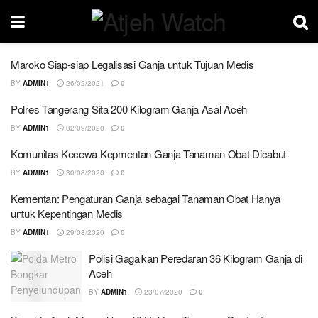
Maroko Siap-siap Legalisasi Ganja untuk Tujuan Medis
BY
ADMIN1
26/02/2021
0
Polres Tangerang Sita 200 Kilogram Ganja Asal Aceh
BY
ADMIN1
02/09/2020
0
Komunitas Kecewa Kepmentan Ganja Tanaman Obat Dicabut
BY
ADMIN1
30/08/2020
0
Kementan: Pengaturan Ganja sebagai Tanaman Obat Hanya
untuk Kepentingan Medis
BY
ADMIN1
29/08/2020
0
Polisi Gagalkan Peredaran 36 Kilogram Ganja di
Aceh
BY
ADMIN1
23/07/2020
0