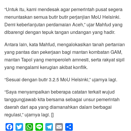
“Untuk itu, kami mendesak agar pemerintah pusat segera
menuntaskan semua butir butir perjanjian MoU Helsinki.
Demi keberlanjutan perdamaian Aceh,” ujar Mahfud yang
dibarengi dengan tepuk tangan undangan yang hadir.
Antara lain, kata Mahfud, mengalokasikan tanah pertanian
yang pantas dan pekerjaan bagi mantan kombatan GAM,
mantan Tapol yang memperoleh amnesti, serta rakyat sipil
yang mengalami kerugian akibat konflik.
“Sesuai dengan butir 3.2.5 MoU Helsinki,” ujarnya lagi.
“Saya menyampaikan beberapa catatan terkait wujud
tanggungjawab kita bersama sebagai unsur pemerintah
daerah dari apa yang diamanahkan dalam berbagai
regulasi,” ujarnya lagi. []
F
T
W
L
T
E
S