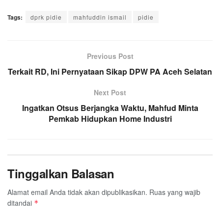
a
w
h
i
e
m
h
Tags:
c
dprk pidie
i
a
n
mahfuddin ismail
l
a
a
pidie
e
t
t
e
e
i
r
b
t
s
g
l
e
o
e
A
Previous Post
r
o
r
p
a
Terkait RD, Ini Pernyataan Sikap DPW PA Aceh Selatan
k
p
m
Next Post
Ingatkan Otsus Berjangka Waktu, Mahfud Minta
Pemkab Hidupkan Home Industri
Tinggalkan Balasan
Alamat email Anda tidak akan dipublikasikan.
Ruas yang wajib
ditandai
*