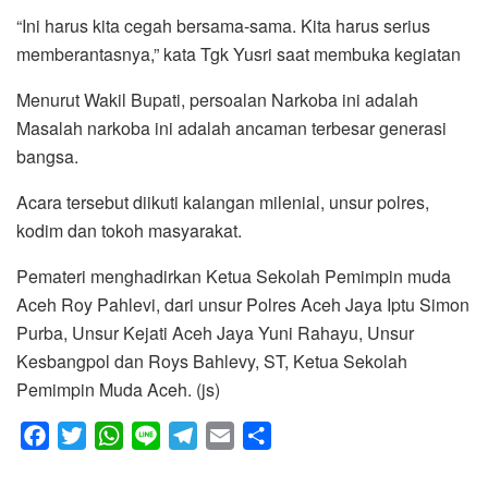
“Ini harus kita cegah bersama-sama. Kita harus serius
memberantasnya,” kata Tgk Yusri saat membuka kegiatan
Menurut Wakil Bupati, persoalan Narkoba ini adalah
Masalah narkoba ini adalah ancaman terbesar generasi
bangsa.
Acara tersebut diikuti kalangan milenial, unsur polres,
kodim dan tokoh masyarakat.
Pemateri menghadirkan Ketua Sekolah Pemimpin muda
Aceh Roy Pahlevi, dari unsur Polres Aceh Jaya Iptu Simon
Purba, Unsur Kejati Aceh Jaya Yuni Rahayu, Unsur
Kesbangpol dan Roys Bahlevy, ST, Ketua Sekolah
Pemimpin Muda Aceh. (js)
F
T
W
L
T
E
S
a
w
h
i
e
m
h