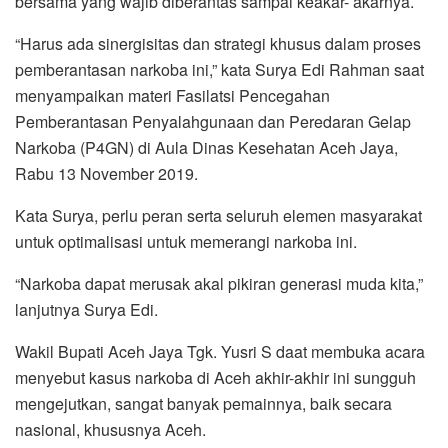
bersama yang wajib diberantas sampai keakar- akarnya.
o
r
p
a
k
p
m
“Harus ada sinergisitas dan strategi khusus dalam proses
pemberantasan narkoba ini,” kata Surya Edi Rahman saat
menyampaikan materi Fasilatsi Pencegahan
Pemberantasan Penyalahgunaan dan Peredaran Gelap
Narkoba (P4GN) di Aula Dinas Kesehatan Aceh Jaya,
Rabu 13 November 2019.
Kata Surya, perlu peran serta seluruh elemen masyarakat
untuk optimalisasi untuk memerangi narkoba ini.
“Narkoba dapat merusak akal pikiran generasi muda kita,”
lanjutnya Surya Edi.
Wakil Bupati Aceh Jaya Tgk. Yusri S daat membuka acara
menyebut kasus narkoba di Aceh akhir-akhir ini sungguh
mengejutkan, sangat banyak pemainnya, baik secara
nasional, khususnya Aceh.