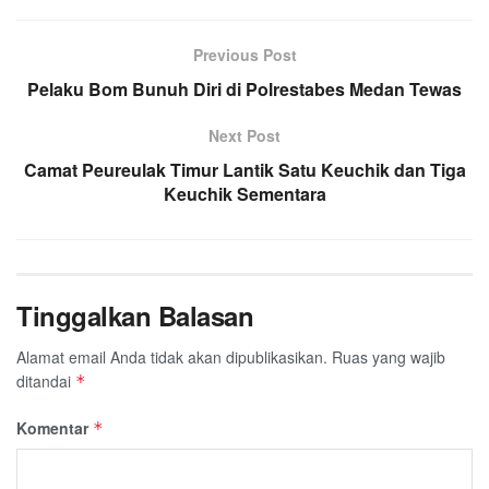
c
i
a
n
l
a
a
e
t
t
e
e
i
r
Previous Post
b
t
s
g
l
e
Pelaku Bom Bunuh Diri di Polrestabes Medan Tewas
o
e
A
r
o
r
p
a
Next Post
k
p
m
Camat Peureulak Timur Lantik Satu Keuchik dan Tiga
Keuchik Sementara
Tinggalkan Balasan
Alamat email Anda tidak akan dipublikasikan.
Ruas yang wajib
ditandai
*
Komentar
*