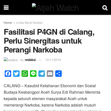
Home
Lintas Barat Selatan
Fasilitasi P4GN di Calang,
Perlu Sinergitas untuk
Perangi Narkoba
by
redaksi
13/11/2019
F
T
W
L
T
E
S
a
w
h
i
e
m
h
CALANG – Kasubid Ketahanan Ekonomi dan Sosial
c
i
a
n
l
a
a
Budaya Kesbangpol Aceh Surya Edi Rahman Meminta
e
t
t
e
e
i
r
kepada seluruh elemen masyarakat Aceh untuk
b
t
s
g
l
e
memerangi Narkoba, karena Narkoba adalah musuh
o
e
A
r