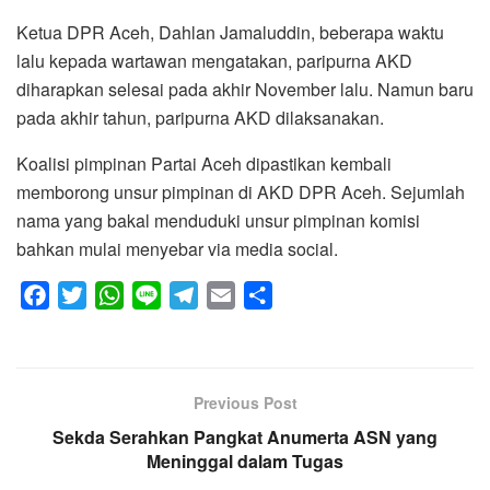
Ketua DPR Aceh, Dahlan Jamaluddin, beberapa waktu
lalu kepada wartawan mengatakan, paripurna AKD
diharapkan selesai pada akhir November lalu. Namun baru
pada akhir tahun, paripurna AKD dilaksanakan.
Koalisi pimpinan Partai Aceh dipastikan kembali
memborong unsur pimpinan di AKD DPR Aceh. Sejumlah
nama yang bakal menduduki unsur pimpinan komisi
bahkan mulai menyebar via media social.
F
T
W
L
T
E
S
a
w
h
i
e
m
h
c
i
a
n
l
a
a
e
t
t
e
e
i
r
Previous Post
b
t
s
g
l
e
o
Sekda Serahkan Pangkat Anumerta ASN yang
e
A
r
Meninggal dalam Tugas
o
r
p
a