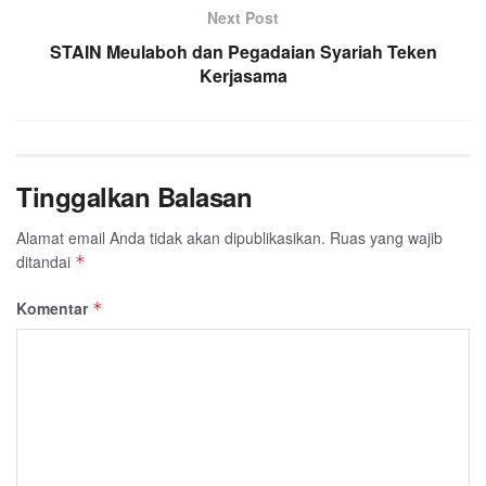
k
p
m
Next Post
STAIN Meulaboh dan Pegadaian Syariah Teken
Kerjasama
Tinggalkan Balasan
Alamat email Anda tidak akan dipublikasikan.
Ruas yang wajib
ditandai
*
Komentar
*