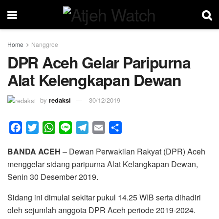
Home
Nanggroe
DPR Aceh Gelar Paripurna
Alat Kelengkapan Dewan
by
redaksi
30/12/2019
F
T
W
L
T
E
S
a
w
h
i
e
m
h
BANDA ACEH
– Dewan Perwakilan Rakyat (DPR) Aceh
c
i
a
n
l
a
a
menggelar sidang paripurna Alat Kelangkapan Dewan,
e
t
t
e
e
i
r
Senin 30 Desember 2019.
b
t
s
g
l
e
o
e
A
r
Sidang ini dimulai sekitar pukul 14.25 WIB serta dihadiri
o
r
p
a
oleh sejumlah anggota DPR Aceh periode 2019-2024.
k
p
m