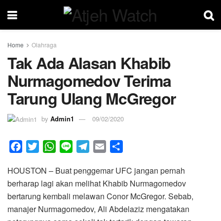
Home
Olahraga
Tak Ada Alasan Khabib
Nurmagomedov Terima
Tarung Ulang McGregor
by
Admin1
09/02/2020
F
T
W
L
T
E
S
a
w
h
i
e
m
h
HOUSTON – Buat penggemar UFC jangan pernah
c
i
a
n
l
a
a
berharap lagi akan melihat Khabib Nurmagomedov
e
t
t
e
e
i
r
bertarung kembali melawan Conor McGregor. Sebab,
b
t
s
g
l
e
manajer Nurmagomedov, Ali Abdelaziz mengatakan
o
e
A
r