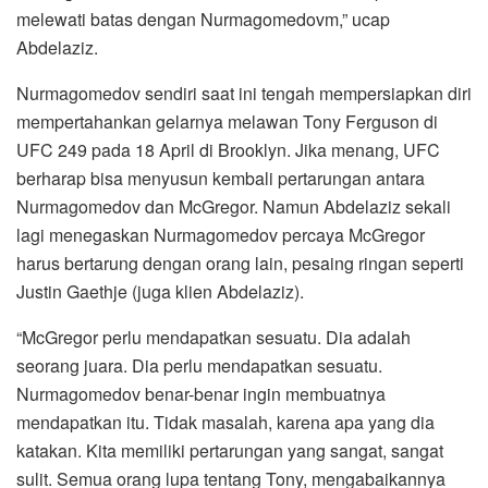
melewati batas dengan Nurmagomedovm,” ucap
Abdelaziz.
Nurmagomedov sendiri saat ini tengah mempersiapkan diri
mempertahankan gelarnya melawan Tony Ferguson di
UFC 249 pada 18 April di Brooklyn. Jika menang, UFC
berharap bisa menyusun kembali pertarungan antara
Nurmagomedov dan McGregor. Namun Abdelaziz sekali
lagi menegaskan Nurmagomedov percaya McGregor
harus bertarung dengan orang lain, pesaing ringan seperti
Justin Gaethje (juga klien Abdelaziz).
“McGregor perlu mendapatkan sesuatu. Dia adalah
seorang juara. Dia perlu mendapatkan sesuatu.
Nurmagomedov benar-benar ingin membuatnya
mendapatkan itu. Tidak masalah, karena apa yang dia
katakan. Kita memiliki pertarungan yang sangat, sangat
sulit. Semua orang lupa tentang Tony, mengabaikannya