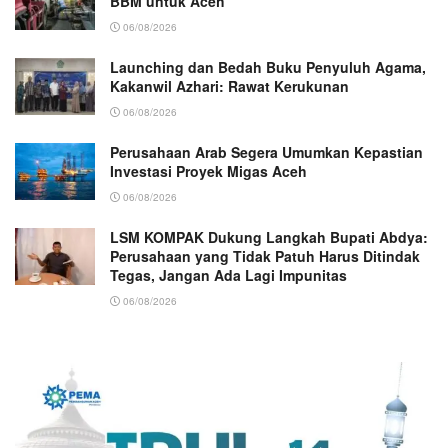
BBM untuk Aceh
06/08/2026
Launching dan Bedah Buku Penyuluh Agama,
Kakanwil Azhari: Rawat Kerukunan
06/08/2026
Perusahaan Arab Segera Umumkan Kepastian
Investasi Proyek Migas Aceh
06/08/2026
LSM KOMPAK Dukung Langkah Bupati Abdya:
Perusahaan yang Tidak Patuh Harus Ditindak
Tegas, Jangan Ada Lagi Impunitas
06/08/2026