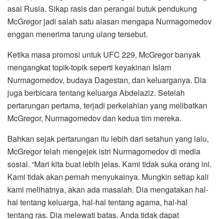
asal Rusia. Sikap rasis dan perangai butuk pendukung
McGregor jadi salah satu alasan mengapa Nurmagomedov
enggan menerima tarung ulang tersebut.
Ketika masa promosi untuk UFC 229, McGregor banyak
mengangkat topik-topik seperti keyakinan Islam
Nurmagomedov, budaya Dagestan, dan keluarganya. Dia
juga berbicara tentang keluarga Abdelaziz. Setelah
pertarungan pertama, terjadi perkelahian yang melibatkan
McGregor, Nurmagomedov dan kedua tim mereka.
Bahkan sejak pertarungan itu lebih dari setahun yang lalu,
McGregor telah mengejek istri Nurmagomedov di media
sosial. “Mari kita buat lebih jelas. Kami tidak suka orang ini.
Kami tidak akan pernah menyukainya. Mungkin setiap kali
kami melihatnya, akan ada masalah. Dia mengatakan hal-
hal tentang keluarga, hal-hal tentang agama, hal-hal
tentang ras. Dia melewati batas. Anda tidak dapat