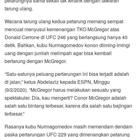
petarungnya sama sekali tak tertarik dengan tawaran
o
r
p
a
tarung ulang.
k
p
m
Wacana tarung ulang kedua petarung memang sempat
mencuat menyusul kemenangan TKO McGregor atas
Donald Cerrone di UFC 246 yang berlangsung hanya 40
detik. Bahkan, kubu Nurmagomedov konon diiming-imingi
uang dengan jumlah melimpah agar bisa kembali
bertarung dengan McGregor.
“Satu-satunya peluang pertarungan ini bisa terjadi adalah
di jalan,” ketus Abdelaziz kepada ESPN, Minggu
(9/2/2020). “McGregor harus melakukan sesuatu yang
spektakuler. Dia, kau mengerti? Conor McGregor adalah
salah satu bintang terbesar, karena dia salah satu bajingan
terbesar.”
Rasanya kubu Nurmagomedov masih memendam dendam
paska pertarungan UFC 229 yang dimenangkan petarung