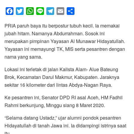
F
T
W
L
T
E
S
a
w
h
i
e
m
h
PRIA paruh baya itu berpostur tubuh kecil. Ia memakai
c
i
a
n
l
a
a
jubah hitam. Namanya Abdurrahman. Sosok ini
e
t
t
e
e
i
r
merupakan pimpinan Yayasan Al Munawar Hidayatullah.
b
t
s
g
l
e
Yayasan ini memayungi TK, MIS serta pesantren dengan
o
e
A
r
nama yang sama.
o
r
p
a
k
p
m
Lokasi ini terletak di jalan Kalista Alam- Alue Bateung
Brok, Kecamatan Darul Makmur, Kabupaten. Jaraknya
sekitar 16 kilometer dari lintas Abdya-Nagan Raya.
Ke pesantren ini, Senator DPD RI asal Aceh, HM Fadhil
Rahmi berkunjung, Minggu siang 8 Maret 2020.
“Selama datang Ustadz,” ujar alumni pondok pesantren
Hidayatullah di tanah Jawa ini. Ia didampingi istrinya saat
itu.