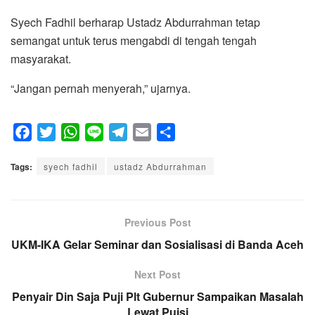
Syech Fadhil berharap Ustadz Abdurrahman tetap
semangat untuk terus mengabdi di tengah tengah
masyarakat.
“Jangan pernah menyerah,” ujarnya.
F
T
W
L
T
E
S
a
w
h
i
e
m
h
Tags:
c
syech fadhil
i
a
n
ustadz Abdurrahman
l
a
a
e
t
t
e
e
i
r
b
t
s
g
l
e
o
e
A
Previous Post
r
o
r
p
a
UKM-IKA Gelar Seminar dan Sosialisasi di Banda Aceh
k
p
m
Next Post
Penyair Din Saja Puji Plt Gubernur Sampaikan Masalah
Lewat Puisi