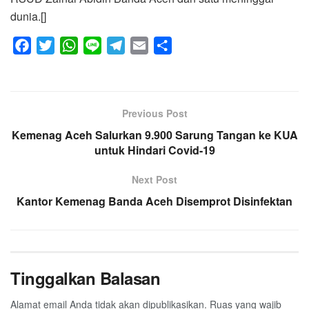
dunia.[]
F
T
W
L
T
E
S
a
w
h
i
e
m
h
c
i
a
n
l
a
a
e
t
t
e
e
i
r
Previous Post
b
t
s
g
l
e
Kemenag Aceh Salurkan 9.900 Sarung Tangan ke KUA
o
e
A
r
untuk Hindari Covid-19
o
r
p
a
k
p
m
Next Post
Kantor Kemenag Banda Aceh Disemprot Disinfektan
Tinggalkan Balasan
Alamat email Anda tidak akan dipublikasikan.
Ruas yang wajib