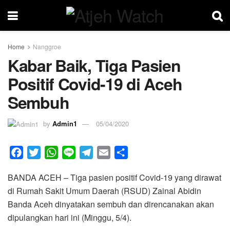
Home
Nanggroe
Kabar Baik, Tiga Pasien
Positif Covid-19 di Aceh
Sembuh
by
Admin1
05/04/2020
F
T
W
L
T
E
S
a
w
h
i
e
m
h
BANDA ACEH – Tiga pasien positif Covid-19 yang dirawat
c
i
a
n
l
a
a
di Rumah Sakit Umum Daerah (RSUD) Zainal Abidin
e
t
t
e
e
i
r
Banda Aceh dinyatakan sembuh dan direncanakan akan
b
t
s
g
l
e
dipulangkan hari ini (Minggu, 5/4).
o
e
A
r