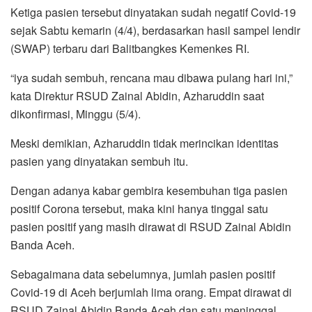
o
r
p
a
Ketiga pasien tersebut dinyatakan sudah negatif Covid-19
k
p
m
sejak Sabtu kemarin (4/4), berdasarkan hasil sampel lendir
(SWAP) terbaru dari Balitbangkes Kemenkes RI.
“iya sudah sembuh, rencana mau dibawa pulang hari ini,”
kata Direktur RSUD Zainal Abidin, Azharuddin saat
dikonfirmasi, Minggu (5/4).
Meski demikian, Azharuddin tidak merincikan identitas
pasien yang dinyatakan sembuh itu.
Dengan adanya kabar gembira kesembuhan tiga pasien
positif Corona tersebut, maka kini hanya tinggal satu
pasien positif yang masih dirawat di RSUD Zainal Abidin
Banda Aceh.
Sebagaimana data sebelumnya, jumlah pasien positif
Covid-19 di Aceh berjumlah lima orang. Empat dirawat di
RSUD Zainal Abidin Banda Aceh dan satu meninggal