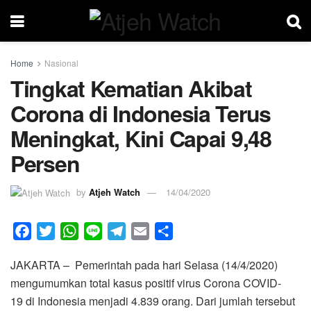
Home
Nasional
Tingkat Kematian Akibat
Corona di Indonesia Terus
Meningkat, Kini Capai 9,48
Persen
by
Atjeh Watch
14/04/2020
F
T
W
L
T
E
S
a
w
h
i
e
m
h
JAKARTA – Pemerintah pada hari Selasa (14/4/2020)
c
i
a
n
l
a
a
mengumumkan total kasus positif virus Corona COVID-
e
t
t
e
e
i
r
19 di Indonesia menjadi 4.839 orang. Dari jumlah tersebut
b
t
s
g
l
e