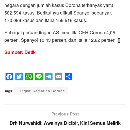
negara dengan jumlah kasus Corona terbanyak yaitu
582.594 kasus. Berikutnya diikuti Spanyol sebanyak
170.099 kasus dan Italia 159.516 kasus.
Sebagai perbandingan AS memiliki CFR Corona 4,05
persen, Spanyol 10,43 persen, dan Italia 12,82 persen. []
Sumber: Detik
F
T
W
L
T
E
S
a
w
h
i
e
m
h
Tags:
c
Tingkat Kematian Corona
i
a
n
l
a
a
e
t
t
e
e
i
r
b
t
s
g
l
e
o
e
A
Previous Post
r
o
r
p
a
Drh Nurwahidi: Awalnya Dicibir, Kini Semua Melirik
k
p
m