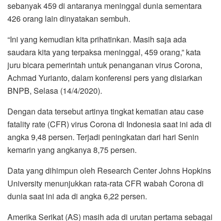
sebanyak 459 di antaranya meninggal dunia sementara
o
e
A
r
426 orang lain dinyatakan sembuh.
o
r
p
a
k
p
m
“Ini yang kemudian kita prihatinkan. Masih saja ada
saudara kita yang terpaksa meninggal, 459 orang,” kata
juru bicara pemerintah untuk penanganan virus Corona,
Achmad Yurianto, dalam konferensi pers yang disiarkan
BNPB, Selasa (14/4/2020).
Dengan data tersebut artinya tingkat kematian atau case
fatality rate (CFR) virus Corona di Indonesia saat ini ada di
angka 9,48 persen. Terjadi peningkatan dari hari Senin
kemarin yang angkanya 8,75 persen.
Data yang dihimpun oleh Research Center Johns Hopkins
University menunjukkan rata-rata CFR wabah Corona di
dunia saat ini ada di angka 6,22 persen.
Amerika Serikat (AS) masih ada di urutan pertama sebagai