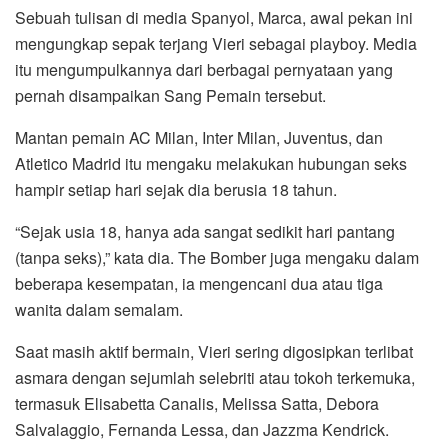
o
r
p
a
Sebuah tulisan di media Spanyol, Marca, awal pekan ini
k
p
m
mengungkap sepak terjang Vieri sebagai playboy. Media
itu mengumpulkannya dari berbagai pernyataan yang
pernah disampaikan Sang Pemain tersebut.
Mantan pemain AC Milan, Inter Milan, Juventus, dan
Atletico Madrid itu mengaku melakukan hubungan seks
hampir setiap hari sejak dia berusia 18 tahun.
“Sejak usia 18, hanya ada sangat sedikit hari pantang
(tanpa seks),” kata dia. The Bomber juga mengaku dalam
beberapa kesempatan, ia mengencani dua atau tiga
wanita dalam semalam.
Saat masih aktif bermain, Vieri sering digosipkan terlibat
asmara dengan sejumlah selebriti atau tokoh terkemuka,
termasuk Elisabetta Canalis, Melissa Satta, Debora
Salvalaggio, Fernanda Lessa, dan Jazzma Kendrick.