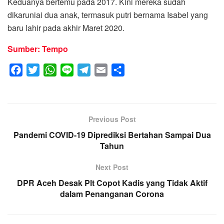
Keduanya bertemu pada 2017. Kini mereka sudah
dikaruniai dua anak, termasuk putri bernama Isabel yang
baru lahir pada akhir Maret 2020.
Sumber: Tempo
F
T
W
L
T
E
S
a
w
h
i
e
m
h
c
i
a
n
l
a
a
e
t
t
e
e
i
r
Previous Post
b
t
s
g
l
e
Pandemi COVID-19 Diprediksi Bertahan Sampai Dua
o
e
A
r
Tahun
o
r
p
a
k
p
m
Next Post
DPR Aceh Desak Plt Copot Kadis yang Tidak Aktif
dalam Penanganan Corona