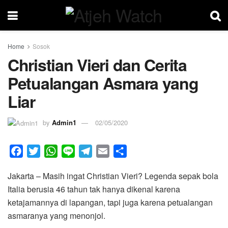
Home
Sosok
Christian Vieri dan Cerita
Petualangan Asmara yang
Liar
by
Admin1
02/05/2020
F
T
W
L
T
E
S
a
w
h
i
e
m
h
Jakarta – Masih ingat Christian Vieri? Legenda sepak bola
c
i
a
n
l
a
a
Italia berusia 46 tahun tak hanya dikenal karena
e
t
t
e
e
i
r
ketajamannya di lapangan, tapi juga karena petualangan
b
t
s
g
l
e
asmaranya yang menonjol.
o
e
A
r