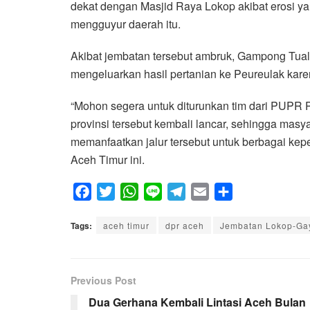
dekat dengan Masjid Raya Lokop akibat erosi yan
mengguyur daerah itu.
Akibat jembatan tersebut ambruk, Gampong Tuala
mengeluarkan hasil pertanian ke Peureulak karen
“Mohon segera untuk diturunkan tim dari PUPR Pr
provinsi tersebut kembali lancar, sehingga mas
memanfaatkan jalur tersebut untuk berbagai keper
Aceh Timur ini.
F
T
W
L
T
E
S
a
w
h
i
e
m
h
Tags:
c
aceh timur
i
a
n
dpr aceh
l
a
Jembatan Lokop-Ga
a
e
t
t
e
e
i
r
b
t
s
g
l
e
Previous Post
o
e
A
r
o
r
p
a
Dua Gerhana Kembali Lintasi Aceh Bulan