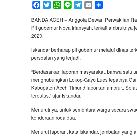
F
T
W
L
T
E
S
a
w
h
i
e
m
h
BANDA ACEH – Anggota Dewan Perwakilan Rakya
c
i
a
n
l
a
a
Plt gubernur Nova Iriansyah, terkait ambrukny
e
t
t
e
e
i
r
2020.
b
t
s
g
l
e
o
e
A
r
Iskandar berharap plt gubernur melalui dinas ter
o
r
p
a
persoalan yang terjadi.
k
p
m
“Berdasarkan laporan masyarakat, bahwa satu uni
menghubungkan Lokop-Gayo Lues tepatnya Gam
Kabupaten Aceh Timur dilaporkan ambruk, Selasa 
terputus,” ujar Iskandar.
Menurutnya, untuk sementara warga secara swad
kenderaan roda dua.
Menurut laporan, kata Iskandar, jembatan yang a