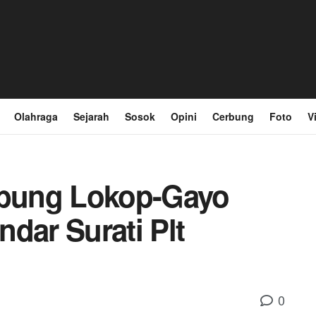
Olahraga
Sejarah
Sosok
Opini
Cerbung
Foto
V
bung Lokop-Gayo
dar Surati Plt
0