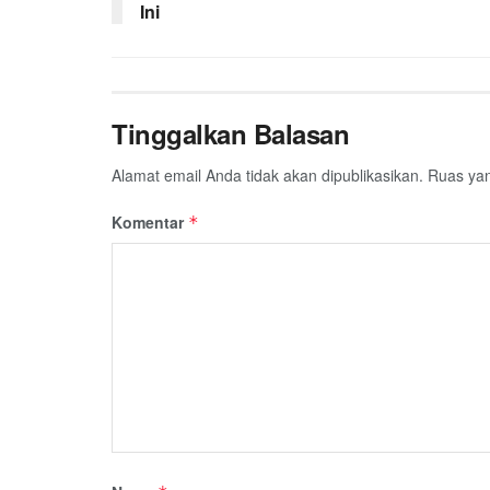
Ini
k
p
m
Tinggalkan Balasan
Alamat email Anda tidak akan dipublikasikan.
Ruas yan
Komentar
*