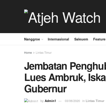
Nanggroe
Internasional
Saleuem
Feature
Home
Lintas Timur
Jembatan Penghu
Lues Ambruk, Iskan
Gubernur
by
Admin1
03/06/2020
in
Lintas Timur