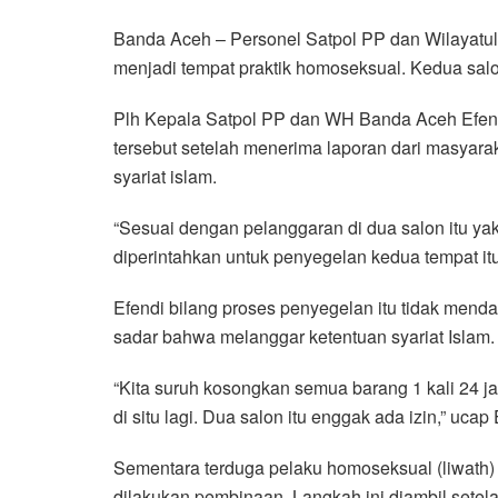
a
w
h
i
e
m
h
Banda Aceh – Personel Satpol PP dan Wilayatu
c
i
a
n
l
a
a
menjadi tempat praktik homoseksual. Kedua sal
e
t
t
e
e
i
r
b
t
s
g
l
e
Plh Kepala Satpol PP dan WH Banda Aceh Efend
o
e
A
r
tersebut setelah menerima laporan dari masyarak
o
r
p
a
syariat islam.
k
p
m
“Sesuai dengan pelanggaran di dua salon itu yakn
diperintahkan untuk penyegelan kedua tempat itu,
Efendi bilang proses penyegelan itu tidak menda
sadar bahwa melanggar ketentuan syariat Islam. A
“Kita suruh kosongkan semua barang 1 kali 24 ja
di situ lagi. Dua salon itu enggak ada izin,” ucap 
Sementara terduga pelaku homoseksual (liwath) 
dilakukan pembinaan. Langkah ini diambil setel