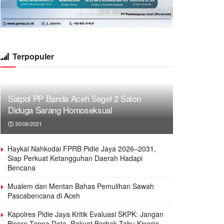
Terpopuler
Satpol PP Banda Aceh Segel 2 Salon
Diduga Sarang Homoseksual
30/06/2021
Haykal Nahkodai FPRB Pidie Jaya 2026–2031,
Siap Perkuat Ketangguhan Daerah Hadapi
Bencana
Mualem dan Mentan Bahas Pemulihan Sawah
Pascabencana di Aceh
Kapolres Pidie Jaya Kritik Evaluasi SKPK: Jangan
Bicara Tanpa Data, Rakyat Berhak Tahu Kinerja