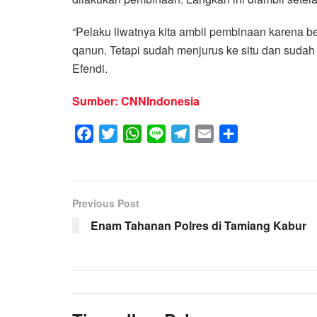
“Pelaku liwatnya kita ambil pembinaan karena 
qanun. Tetapi sudah menjurus ke situ dan sudah k
Efendi.
Sumber: CNNIndonesia
F
T
W
L
T
E
S
a
w
h
i
e
m
h
c
i
a
n
l
a
a
e
t
t
e
e
i
r
Previous Post
b
t
s
g
l
e
Enam Tahanan Polres di Tamiang Kabur
o
e
A
r
o
r
p
a
k
p
m