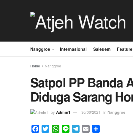
Nanggroe
Internasional
Saleuem
Feature
Home
Nanggroe
Satpol PP Banda A
Diduga Sarang Ho
by
Admin1
30/06/2021
in
Nanggroe
F
T
W
L
T
E
S