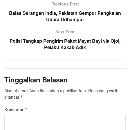
Previous Post
b
t
s
g
l
e
Balas Serangan India, Pakistan Gempur Pangkalan
o
e
A
r
Udara Udhampur
o
r
p
a
k
p
m
Next Post
Polisi Tangkap Pengirim Paket Mayat Bayi via Ojol,
Pelaku Kakak-Adik
Tinggalkan Balasan
Alamat email Anda tidak akan dipublikasikan.
Ruas yang wajib
ditandai
*
Komentar
*