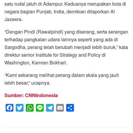
satu rudal jatuh di Adampur. Keduanya merupakan kota di
negara bagian Punjab, India, demikian dilaporkan Al
Jazeera.
“Dengan Pindi (Rawalpindi) yang diserang, serta serangan
terhadap pangkalan udara lainnya seperti yang ada di
Sargodha, perang telah berubah menjadi lebih buruk,” kata
direktur senior Institute for Strategy and Policy di
Washington, Kamran Bokhari.
“Kami sekarang melihat perang dalam skala yang jauh
lebih besar,” ucapnya.
Sumber: CNNIndonesia
F
T
W
L
T
E
S
a
w
h
i
e
m
h
c
i
a
n
l
a
a
e
t
t
e
e
i
r