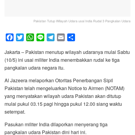
Pakistan Tutup Wilayah Udara usai India Rudal 3 Pangkalan Udara
F
T
W
L
T
E
S
a
w
h
i
e
m
h
Jakarta – Pakistan menutup wilayah udaranya mulai Sabtu
c
i
a
n
l
a
a
(10/5) ini usai militer India menembakkan rudal ke tiga
e
t
t
e
e
i
r
pangkalan udara negara itu.
b
t
s
g
l
e
o
e
A
r
Al Jazeera melaporkan Otoritas Penerbangan Sipil
o
r
p
a
Pakistan telah mengeluarkan Notice to Airmen (NOTAM)
k
p
m
yang menyatakan wilayah udara Pakistan akan ditutup
mulai pukul 03.15 pagi hingga pukul 12.00 siang waktu
setempat.
Pasukan militer India dilaporkan menyerang tiga
pangkalan udara Pakistan dini hari ini.