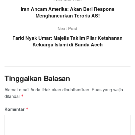
b
t
s
g
l
e
o
Iran Ancam Amerika: Akan Beri Respons
e
A
r
Menghancurkan Teroris AS!
o
r
p
a
k
p
m
Next Post
Farid Nyak Umar: Majelis Taklim Pilar Ketahanan
Keluarga Islami di Banda Aceh
Tinggalkan Balasan
Alamat email Anda tidak akan dipublikasikan.
Ruas yang wajib
ditandai
*
Komentar
*