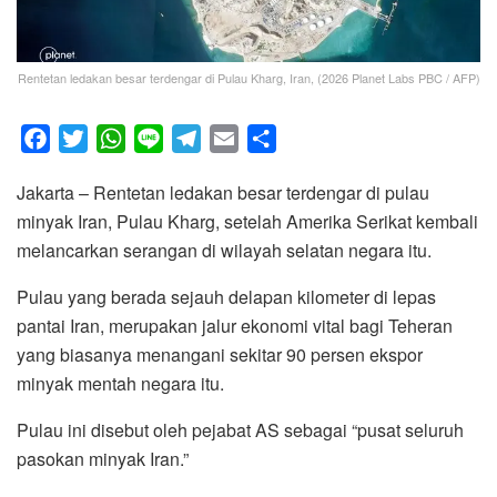
Rentetan ledakan besar terdengar di Pulau Kharg, Iran, (2026 Planet Labs PBC / AFP)
F
T
W
L
T
E
S
a
w
h
i
e
m
h
Jakarta – Rentetan ledakan besar terdengar di pulau
c
i
a
n
l
a
a
minyak Iran, Pulau Kharg, setelah Amerika Serikat kembali
e
t
t
e
e
i
r
melancarkan serangan di wilayah selatan negara itu.
b
t
s
g
l
e
o
e
A
r
Pulau yang berada sejauh delapan kilometer di lepas
o
r
p
a
pantai Iran, merupakan jalur ekonomi vital bagi Teheran
k
p
m
yang biasanya menangani sekitar 90 persen ekspor
minyak mentah negara itu.
Pulau ini disebut oleh pejabat AS sebagai “pusat seluruh
pasokan minyak Iran.”