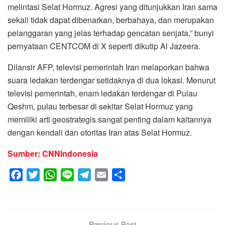
melintasi Selat Hormuz. Agresi yang ditunjukkan Iran sama
sekali tidak dapat dibenarkan, berbahaya, dan merupakan
pelanggaran yang jelas terhadap gencatan senjata,” bunyi
pernyataan CENTCOM di X seperti dikutip Al Jazeera.
Dilansir AFP, televisi pemerintah Iran melaporkan bahwa
suara ledakan terdengar setidaknya di dua lokasi. Menurut
televisi pemerintah, enam ledakan terdengar di Pulau
Qeshm, pulau terbesar di sekitar Selat Hormuz yang
memiliki arti geostrategis sangat penting dalam kaitannya
dengan kendali dan otoritas Iran atas Selat Hormuz.
Sumber: CNNIndonesia
F
T
W
L
T
E
S
a
w
h
i
e
m
h
c
i
a
n
l
a
a
e
t
t
e
e
i
r
Previous Post