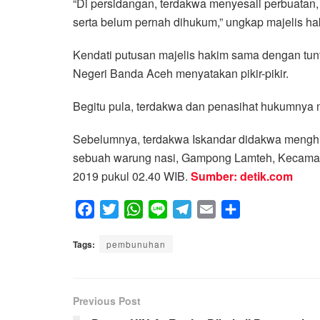
“Di persidangan, terdakwa menyesali perbuatan
serta belum pernah dihukum,” ungkap majelis ha
Kendati putusan majelis hakim sama dengan tun
Negeri Banda Aceh menyatakan pikir-pikir.
Begitu pula, terdakwa dan penasihat hukumnya me
Sebelumnya, terdakwa Iskandar didakwa menghil
sebuah warung nasi, Gampong Lamteh, Kecamata
2019 pukul 02.40 WIB.
Sumber: detik.com
F
T
W
L
T
E
S
a
w
h
i
e
m
h
Tags:
c
pembunuhan
i
a
n
l
a
a
e
t
t
e
e
i
r
b
t
s
g
l
e
Previous Post
o
e
A
r