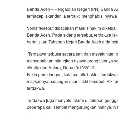
a
w
h
i
e
m
h
Banda Aceh – Pengadilan Negeri (PN) Banda A
c
i
a
n
l
a
a
terhadap Iskandar. Ia terbukti menghabisi nyawa 
e
t
t
e
e
i
r
b
t
s
g
l
e
Vonis tersebut dibacakan majelis hakim diketuai
o
e
A
r
Banda Aceh. Pada sidang tersebut, terdakwa Is
o
r
p
a
bertuliskan Tahanan Kejari Banda Aceh didampi
k
p
m
“Terdakwa terbukti secara sah dan meyakinkan
menyebabkan hilangkan nyawa orang lainnya ya
dikutip dari Antara, Rabu (9/10/2019).
Fakta persidangan, kata majelis hakim, terdakw
majikannya pasangan suami istri tersebut. Pikir
terdakwa.
Terdakwa juga menyetel alarm di telepon gengg
beberapa kali sempat mengurungkan niatnya. N