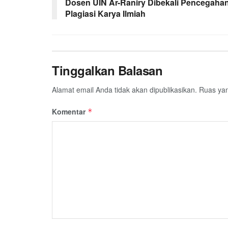
o
r
p
a
Dosen UIN Ar-Raniry Dibekali Pencegaha
Plagiasi Karya Ilmiah
k
p
m
Tinggalkan Balasan
Alamat email Anda tidak akan dipublikasikan.
Ruas yan
Komentar
*