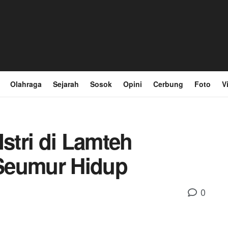
Olahraga
Sejarah
Sosok
Opini
Cerbung
Foto
V
tri di Lamteh
Seumur Hidup
0