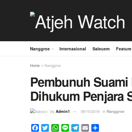
Nanggroe
Internasional
Saleuem
Feature
Home
Nanggroe
Pembunuh Suami Is
Dihukum Penjara 
by
Admin1
09/10/2019
in
Nanggroe
F
T
W
L
T
E
S