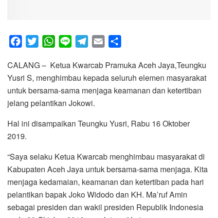
F
T
W
L
T
E
S
a
w
h
i
e
m
h
CALANG – Ketua Kwarcab Pramuka Aceh Jaya,Teungku
c
i
a
n
l
a
a
Yusri S, menghimbau kepada seluruh elemen masyarakat
e
t
t
e
e
i
r
untuk bersama-sama menjaga keamanan dan ketertiban
b
t
s
g
l
e
jelang pelantikan Jokowi.
o
e
A
r
o
r
p
a
Hal ini disampaikan Teungku Yusri, Rabu 16 Oktober
k
p
m
2019.
“Saya selaku Ketua Kwarcab menghimbau masyarakat di
Kabupaten Aceh Jaya untuk bersama-sama menjaga. Kita
menjaga kedamaian, keamanan dan ketertiban pada hari
pelantikan bapak Joko Widodo dan KH. Ma’ruf Amin
sebagai presiden dan wakil presiden Republik Indonesia