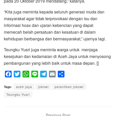
pada 20 Oktober 2019 mendatang,” katanya.
“Kita juga meminta kepada seluruh generasi muda dan
masyarakat agar tidak terprovokasi dengan isu dan
informasi hoax dan ujaran kebencian yang dapat
memecah belah persatuan dan kesatuan di dalam
kehidupan berbangsa dan bermasyarakat,” ujarnya lagi.
Teungku Yusri juga meminta warga untuk menjaga
kesejukan dan kedamaian di Aceh Jaya untuk menyosong
pembangunan yang lebih baik untuk masa depan. []
F
T
W
L
T
E
S
a
w
h
i
e
m
h
Tags:
c
aceh jaya
i
a
n
jokowi
l
pelantikan jokowi
a
a
e
t
t
e
e
i
r
Teungku Yusri
b
t
s
g
l
e
o
e
A
r
o
r
p
a
Previous Post