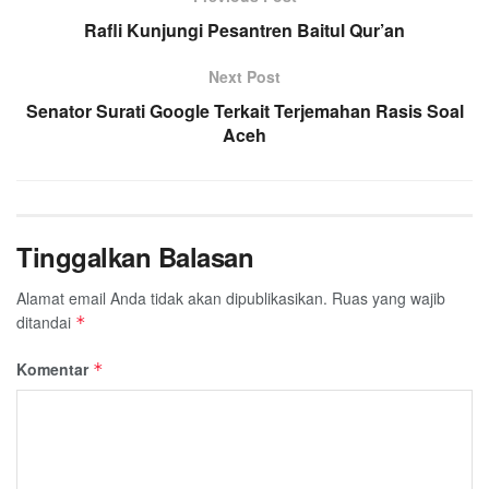
k
p
m
Rafli Kunjungi Pesantren Baitul Qur’an
Next Post
Senator Surati Google Terkait Terjemahan Rasis Soal
Aceh
Tinggalkan Balasan
Alamat email Anda tidak akan dipublikasikan.
Ruas yang wajib
ditandai
*
Komentar
*