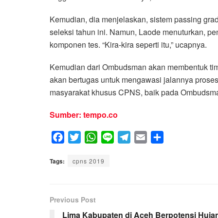
Kemudian, dia menjelaskan, sistem passing grad
seleksi tahun ini. Namun, Laode menuturkan, pe
komponen tes. “Kira-kira seperti itu,” ucapnya.
Kemudian dari Ombudsman akan membentuk tim 
akan bertugas untuk mengawasi jalannya prose
masyarakat khusus CPNS, baik pada Ombudsman
Sumber: tempo.co
F
T
W
L
T
E
S
a
w
h
i
e
m
h
Tags:
c
cpns 2019
i
a
n
l
a
a
e
t
t
e
e
i
r
b
t
s
g
l
e
Previous Post
o
e
A
r
o
r
p
a
Lima Kabupaten di Aceh Berpotensi Huja