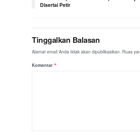
Disertai Petir
k
p
m
Tinggalkan Balasan
Alamat email Anda tidak akan dipublikasikan.
Ruas yan
Komentar
*