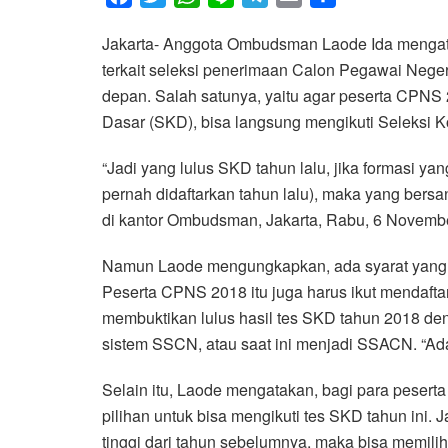
a
w
h
i
e
m
h
Jakarta- Anggota Ombudsman Laode Ida mengat
c
i
a
n
l
a
a
terkait seleksi penerimaan Calon Pegawai Nege
e
t
t
e
e
i
r
depan. Salah satunya, yaitu agar peserta CPNS 2
b
t
s
g
l
e
Dasar (SKD), bisa langsung mengikuti Seleksi
o
e
A
r
o
r
p
a
“Jadi yang lulus SKD tahun lalu, jika formasi yan
k
p
m
pernah didaftarkan tahun lalu), maka yang bers
di kantor Ombudsman, Jakarta, Rabu, 6 Novemb
Namun Laode mengungkapkan, ada syarat yang ha
Peserta CPNS 2018 itu juga harus ikut mendafta
membuktikan lulus hasil tes SKD tahun 2018 de
sistem SSCN, atau saat ini menjadi SSACN. “Ada sya
Selain itu, Laode mengatakan, bagi para peserta
pilihan untuk bisa mengikuti tes SKD tahun ini. 
tinggi dari tahun sebelumnya, maka bisa memil