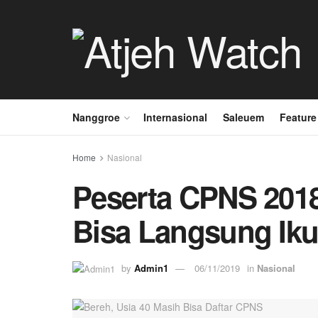
Nanggroe
Internasional
Saleuem
Feature
Home
Nasional
Peserta CPNS 201
Bisa Langsung Iku
by
Admin1
06/11/2019
in
Nasional