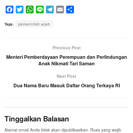
F
T
W
L
T
E
S
a
w
h
i
e
m
h
Tags:
c
pemerintah aceh
i
a
n
l
a
a
e
t
t
e
e
i
r
b
t
s
g
l
e
o
e
A
Previous Post
r
o
r
p
a
Menteri Pemberdayaan Perempuan dan Perlindungan
k
p
Anak Nikmati Tari Saman
m
Next Post
Dua Nama Baru Masuk Daftar Orang Terkaya RI
Tinggalkan Balasan
Alamat email Anda tidak akan dipublikasikan.
Ruas yang wajib