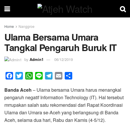
Home
Nanggroe
Ulama Bersama Umara
Tangkal Pengaruh Buruk IT
by
Admin1
06/12/2019
F
T
W
L
T
E
S
a
w
h
i
e
m
h
Banda Aceh
– Ulama bersama Umara harus menangkal
c
i
a
n
l
a
a
pengaruh negatif Information Technology (IT). Hal tersebut
e
t
t
e
e
i
r
mrrupakan salah satu rekomendasi dari Rapat Koordinasi
b
t
s
g
l
e
Ulama dan Umara se-Aceh yang berlangsung di Banda
o
e
A
r
Aceh, selama dua hari, Rabu dan Kamis (4-5/12).
o
r
p
a
k
p
m