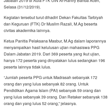
Jabatan 2019 di Aula FTK UIN Ar-Raniry Banda Aceh,
o
r
p
a
Selasa (31/12/2019).
k
p
m
Kegiatan tersebut turut dihadiri Dekan Fakultas Tarbiyah
dan Keguruan (FTK) Dr Muslim Razali, M.Ag beserta
civitas akademika lainnya.
Ketua Panitia Pelaksana Masbur, M.Ag dalam laporannya
menyampaikan hasil kelulusan ujian mahasiswa PPG
Dalam Jabatan 2019. Dari 369 peserta yang ikut ujian,
hanya 172 peserta yang dinyatakan lulus sedangkan 196
peserta lainnya tidak lulus.
“Jumlah peserta PPG untuk Madrasah sebanyak 172
orang dan yang lulus sebanyak 82 orang. Untuk
Pendidikan Agama Islam (PAI) sebanyak 59 orang dan
yang lulus sebanyak 39 orang. Dan Retaker sebanyak 138
orang dan yang lulus 52 orang,” jelasnya.