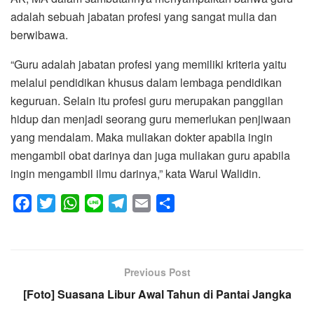
adalah sebuah jabatan profesi yang sangat mulia dan
berwibawa.
“Guru adalah jabatan profesi yang memiliki kriteria yaitu
melalui pendidikan khusus dalam lembaga pendidikan
keguruan. Selain itu profesi guru merupakan panggilan
hidup dan menjadi seorang guru memerlukan penjiwaan
yang mendalam. Maka muliakan dokter apabila ingin
mengambil obat darinya dan juga muliakan guru apabila
ingin mengambil ilmu darinya,” kata Warul Walidin.
F
T
W
L
T
E
S
a
w
h
i
e
m
h
c
i
a
n
l
a
a
e
t
t
e
e
i
r
Previous Post
b
t
s
g
l
e
[Foto] Suasana Libur Awal Tahun di Pantai Jangka
o
e
A
r
o
r
p
a