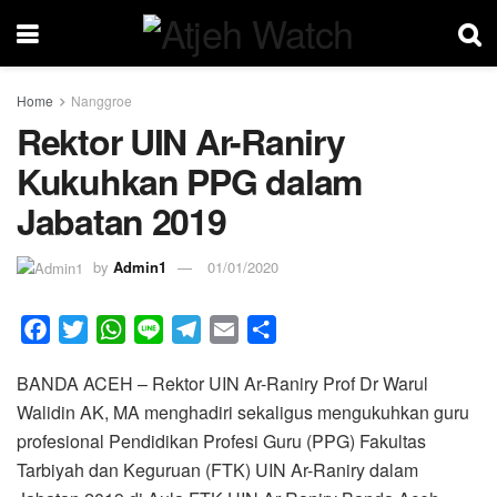
Home
Nanggroe
Rektor UIN Ar-Raniry
Kukuhkan PPG dalam
Jabatan 2019
by
Admin1
01/01/2020
F
T
W
L
T
E
S
a
w
h
i
e
m
h
BANDA ACEH – Rektor UIN Ar-Raniry Prof Dr Warul
c
i
a
n
l
a
a
Walidin AK, MA menghadiri sekaligus mengukuhkan guru
e
t
t
e
e
i
r
profesional Pendidikan Profesi Guru (PPG) Fakultas
b
t
s
g
l
e
Tarbiyah dan Keguruan (FTK) UIN Ar-Raniry dalam
o
e
A
r