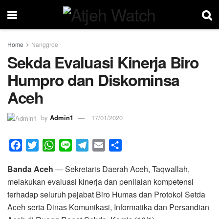
Home
Nanggroe
Sekda Evaluasi Kinerja Biro
Humpro dan Diskominsa
Aceh
by
Admin1
17/01/2020
F
T
W
L
T
E
S
a
w
h
i
e
m
h
Banda Aceh
— Sekretaris Daerah Aceh, Taqwallah,
c
i
a
n
l
a
a
melakukan evaluasi kinerja dan penilaian kompetensi
e
t
t
e
e
i
r
terhadap seluruh pejabat Biro Humas dan Protokol Setda
b
t
s
g
l
e
Aceh serta Dinas Komunikasi, Informatika dan Persandian
o
e
A
r