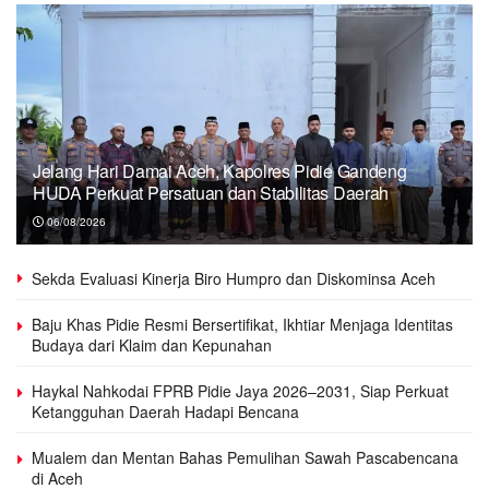
Jelang Hari Damai Aceh, Kapolres Pidie Gandeng
HUDA Perkuat Persatuan dan Stabilitas Daerah
06/08/2026
Sekda Evaluasi Kinerja Biro Humpro dan Diskominsa Aceh
Baju Khas Pidie Resmi Bersertifikat, Ikhtiar Menjaga Identitas
Budaya dari Klaim dan Kepunahan
Haykal Nahkodai FPRB Pidie Jaya 2026–2031, Siap Perkuat
Ketangguhan Daerah Hadapi Bencana
Mualem dan Mentan Bahas Pemulihan Sawah Pascabencana
di Aceh