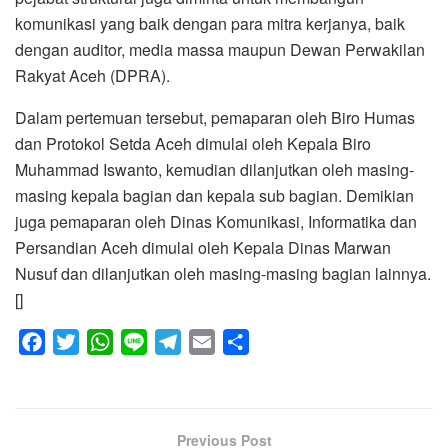
komunikasi yang baik dengan para mitra kerjanya, baik
dengan auditor, media massa maupun Dewan Perwakilan
Rakyat Aceh (DPRA).
Dalam pertemuan tersebut, pemaparan oleh Biro Humas
dan Protokol Setda Aceh dimulai oleh Kepala Biro
Muhammad Iswanto, kemudian dilanjutkan oleh masing-
masing kepala bagian dan kepala sub bagian. Demikian
juga pemaparan oleh Dinas Komunikasi, Informatika dan
Persandian Aceh dimulai oleh Kepala Dinas Marwan
Nusuf dan dilanjutkan oleh masing-masing bagian lainnya.
[]
F
T
W
L
T
E
S
a
w
h
i
e
m
h
c
i
a
n
l
a
a
e
t
t
e
e
i
r
Previous Post
b
t
s
g
l
e