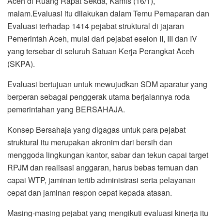
Aceh di Ruang Rapat Sekda, Kamis (16/1),
o
r
p
a
malam.
Evaluasi itu dilakukan dalam Temu Pemaparan dan
k
p
m
Evaluasi terhadap 1414 pejabat struktural di jajaran
Pemerintah Aceh, mulai dari pejabat eselon II, III dan IV
yang tersebar di seluruh Satuan Kerja Perangkat Aceh
(SKPA).
Evaluasi bertujuan untuk mewujudkan SDM aparatur yang
berperan sebagai penggerak utama berjalannya roda
pemerintahan yang BERSAHAJA.
Konsep Bersahaja yang digagas untuk para pejabat
struktural itu merupakan akronim dari bersih dan
menggoda lingkungan kantor, sabar dan tekun capai target
RPJM dan realisasi anggaran, harus bebas temuan dan
capai WTP, jaminan tertib administrasi serta pelayanan
cepat dan jaminan respon cepat kepada atasan.
Masing-masing pejabat yang mengikuti evaluasi kinerja itu