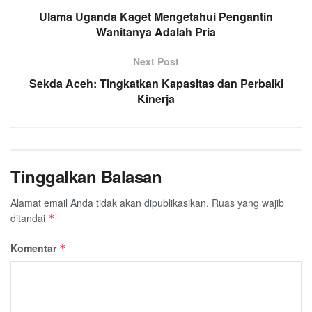
o
Ulama Uganda Kaget Mengetahui Pengantin
e
A
r
Wanitanya Adalah Pria
o
r
p
a
k
p
m
Next Post
Sekda Aceh: Tingkatkan Kapasitas dan Perbaiki
Kinerja
Tinggalkan Balasan
Alamat email Anda tidak akan dipublikasikan.
Ruas yang wajib
ditandai
*
Komentar
*