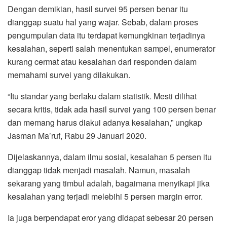
o
r
p
a
Dengan demikian, hasil survei 95 persen benar itu
k
p
m
dianggap suatu hal yang wajar. Sebab, dalam proses
pengumpulan data itu terdapat kemungkinan terjadinya
kesalahan, seperti salah menentukan sampel, enumerator
kurang cermat atau kesalahan dari responden dalam
memahami survei yang dilakukan.
“Itu standar yang berlaku dalam statistik. Mesti dilihat
secara kritis, tidak ada hasil survei yang 100 persen benar
dan memang harus diakui adanya kesalahan,” ungkap
Jasman Ma’ruf, Rabu 29 Januari 2020.
Dijelaskannya, dalam ilmu sosial, kesalahan 5 persen itu
dianggap tidak menjadi masalah. Namun, masalah
sekarang yang timbul adalah, bagaimana menyikapi jika
kesalahan yang terjadi melebihi 5 persen margin error.
Ia juga berpendapat eror yang didapat sebesar 20 persen