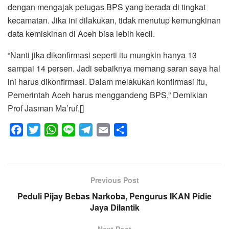
dengan mengajak petugas BPS yang berada di tingkat
kecamatan. Jika ini dilakukan, tidak menutup kemungkinan
data kemiskinan di Aceh bisa lebih kecil.
“Nanti jika dikonfirmasi seperti itu mungkin hanya 13
sampai 14 persen. Jadi sebaiknya memang saran saya hal
ini harus dikonfirmasi. Dalam melakukan konfirmasi itu,
Pemerintah Aceh harus menggandeng BPS,” Demikian
Prof Jasman Ma’ruf.[]
F
T
W
L
T
E
S
a
w
h
i
e
m
h
c
i
a
n
l
a
a
e
t
t
e
e
i
r
Previous Post
b
t
s
g
l
e
Peduli Pijay Bebas Narkoba, Pengurus IKAN Pidie
o
e
A
r
Jaya Dilantik
o
r
p
a
k
p
m