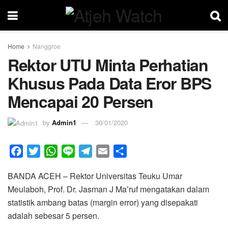
Home
Nanggroe
Rektor UTU Minta Perhatian
Khusus Pada Data Eror BPS
Mencapai 20 Persen
by
Admin1
30/01/2020
F
T
W
L
T
E
S
a
w
h
i
e
m
h
BANDA ACEH – Rektor Universitas Teuku Umar
c
i
a
n
l
a
a
Meulaboh, Prof. Dr. Jasman J Ma’ruf mengatakan dalam
e
t
t
e
e
i
r
statistik ambang batas (margin error) yang disepakati
b
t
s
g
l
e
adalah sebesar 5 persen.
o
e
A
r