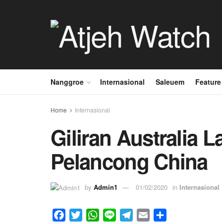
Nanggroe
Internasional
Saleuem
Feature
Home
Internasional
Giliran Australia 
Pelancong China
by
Admin1
01/02/2020
in
Internasional
F
T
W
L
T
E
S