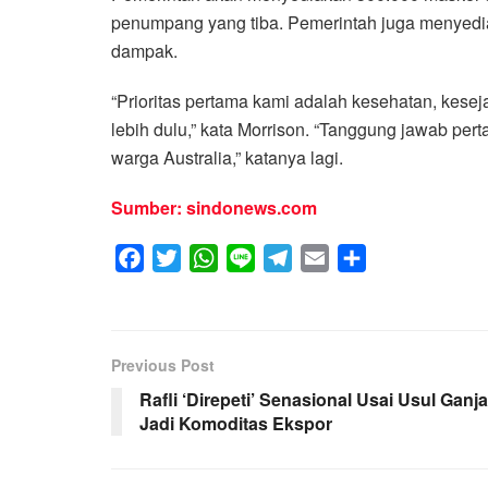
penumpang yang tiba. Pemerintah juga menyedi
dampak.
“Prioritas pertama kami adalah kesehatan, kesej
lebih dulu,” kata Morrison. “Tanggung jawab per
warga Australia,” katanya lagi.
Sumber: sindonews.com
F
T
W
L
T
E
S
a
w
h
i
e
m
h
c
i
a
n
l
a
a
e
t
t
e
e
i
r
Previous Post
b
t
s
g
l
e
Rafli ‘Direpeti’ Senasional Usai Usul Ganja
o
e
A
r
Jadi Komoditas Ekspor
o
r
p
a
k
p
m