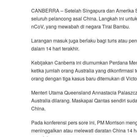
a
w
h
i
e
m
h
CANBERRA – Setelah Singapura dan Amerika Seri
c
i
a
n
l
a
a
seluruh pelancong asal China. Langkah ini untu
e
t
t
e
e
i
r
nCoV, yang mewabah di negara Tirai Bambu.
b
t
s
g
l
e
o
e
A
r
Larangan masuk juga berlaku bagi turis atau pe
o
r
p
a
dalam 14 hari terakhir.
k
p
m
Kebijakan Canberra ini diumumkan Perdana Mente
ketika jumlah orang Australia yang dikonfirmasi 
orang dengan tiga kasus baru ditemukan di Victor
Menteri Utama Queensland Annastacia Palaszc
Australia dilarang. Maskapai Qantas sendiri s
China.
Pada konferensi pers sore ini, PM Morrison me
meninggalkan atau melewati daratan China 14 har