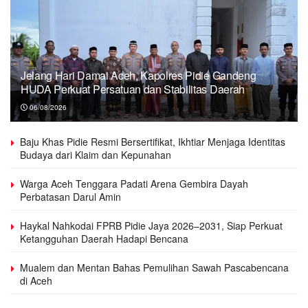
Jelang Hari Damai Aceh, Kapolres Pidie Gandeng
HUDA Perkuat Persatuan dan Stabilitas Daerah
06/08/2026
Baju Khas Pidie Resmi Bersertifikat, Ikhtiar Menjaga Identitas
Budaya dari Klaim dan Kepunahan
Warga Aceh Tenggara Padati Arena Gembira Dayah
Perbatasan Darul Amin
Haykal Nahkodai FPRB Pidie Jaya 2026–2031, Siap Perkuat
Ketangguhan Daerah Hadapi Bencana
Mualem dan Mentan Bahas Pemulihan Sawah Pascabencana
di Aceh