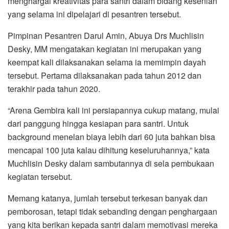
menghargai kreativitas para santri dalam bidang kesenian
o
r
p
a
yang selama ini dipelajari di pesantren tersebut.
k
p
m
Pimpinan Pesantren Darul Amin, Abuya Drs Muchlisin
Desky, MM mengatakan kegiatan ini merupakan yang
keempat kali dilaksanakan selama ia memimpin dayah
tersebut. Pertama dilaksanakan pada tahun 2012 dan
terakhir pada tahun 2020.
“Arena Gembira kali ini persiapannya cukup matang, mulai
dari panggung hingga kesiapan para santri. Untuk
background menelan biaya lebih dari 60 juta bahkan bisa
mencapai 100 juta kalau dihitung keseluruhannya,” kata
Muchlisin Desky dalam sambutannya di sela pembukaan
kegiatan tersebut.
Memang katanya, jumlah tersebut terkesan banyak dan
pemborosan, tetapi tidak sebanding dengan penghargaan
yang kita berikan kepada santri dalam memotivasi mereka