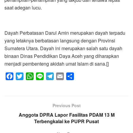
saat adegan lucu.
Dayah Perbatasan Darul Amin merupakan dayah terpadu
yang letaknya berbatasan langsung dengan Provinsi
Sumatera Utara. Dayah ini merupakan salah satu dayah
binaan Dinas Pendidikan Daya Aceh yang diharapkan
menjadi pembenteng akidah umat Islam di sana.[]
F
T
W
L
T
E
S
a
w
h
i
e
m
h
c
i
a
n
l
a
a
e
t
t
e
e
i
r
Previous Post
b
t
s
g
l
e
o
Anggota DPRA Lapor Fasilitas PDAM 13 M
e
A
r
Terbengkalai ke PUPR Pusat
o
r
p
a
k
p
m