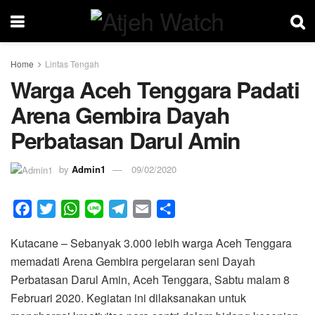
Home
Lintas Tengah
Warga Aceh Tenggara Padati
Arena Gembira Dayah
Perbatasan Darul Amin
by
Admin1
09/02/2020
F
T
W
L
T
E
S
a
w
h
i
e
m
h
Kutacane – Sebanyak 3.000 lebih warga Aceh Tenggara
c
i
a
n
l
a
a
memadati Arena Gembira pergelaran seni Dayah
e
t
t
e
e
i
r
Perbatasan Darul Amin, Aceh Tenggara, Sabtu malam 8
b
t
s
g
l
e
Februari 2020. Kegiatan ini dilaksanakan untuk
o
e
A
r