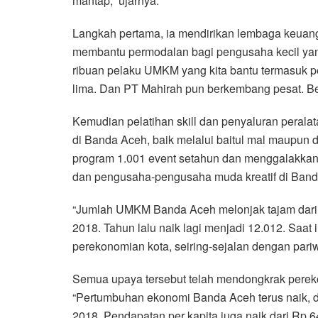
mantap,” ujarnya.
Langkah pertama, ia mendirikan lembaga keuan
membantu permodalan bagi pengusaha kecil yan
ribuan pelaku UMKM yang kita bantu termasuk p
lima. Dan PT Mahirah pun berkembang pesat. Bel
Kemudian pelatihan skill dan penyaluran peralata
di Banda Aceh, baik melalui baitul mal maupun d
program 1.001 event setahun dan menggalakkan
dan pengusaha-pengusaha muda kreatif di Band
“Jumlah UMKM Banda Aceh melonjak tajam dari 2
2018. Tahun lalu naik lagi menjadi 12.012. Saa
perekonomian kota, seiring-sejalan dengan pariwi
Semua upaya tersebut telah mendongkrak pere
“Pertumbuhan ekonomi Banda Aceh terus naik, d
2018. Pendapatan per kapita juga naik dari Rp 64