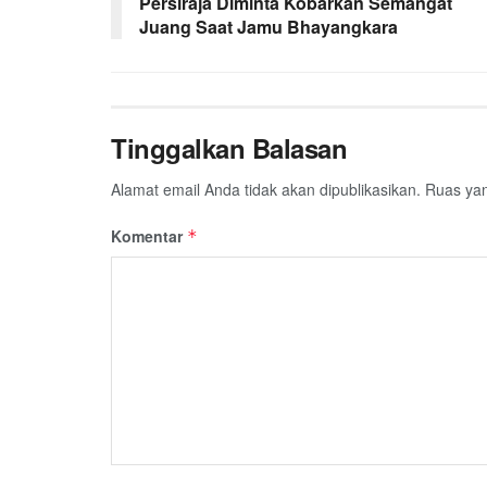
Persiraja Diminta Kobarkan Semangat
Juang Saat Jamu Bhayangkara
k
p
m
Tinggalkan Balasan
Alamat email Anda tidak akan dipublikasikan.
Ruas yan
Komentar
*