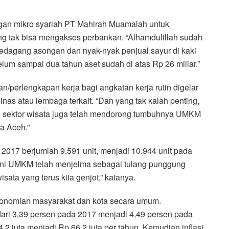
gan mikro syariah PT Mahirah Muamalah untuk
g tak bisa mengakses perbankan. “Alhamdulillah sudah
edagang asongan dan nyak-nyak penjual sayur di kaki
um sampai dua tahun aset sudah di atas Rp 26 miliar.”
n/perlengkapan kerja bagi angkatan kerja rutin digelar
inas atau lembaga terkait. “Dan yang tak kalah penting,
 sektor wisata juga telah mendorong tumbuhnya UMKM
a Aceh.”
017 berjumlah 9.591 unit, menjadi 10.944 unit pada
t ini UMKM telah menjelma sebagai tulang punggung
sata yang terus kita genjot,” katanya.
konomian masyarakat dan kota secara umum.
ari 3,39 persen pada 2017 menjadi 4,49 persen pada
,2 juta menjadi Rp 66,2 juta per tahun. Kemudian inflasi