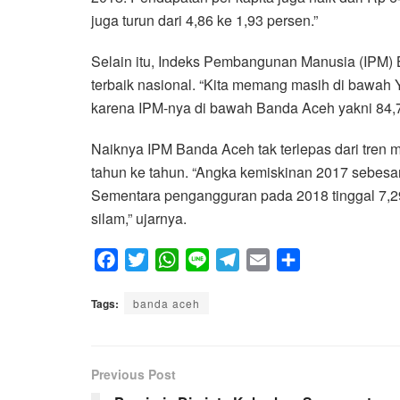
juga turun dari 4,86 ke 1,93 persen.”
Selain itu, Indeks Pembangunan Manusia (IPM) 
terbaik nasional. “Kita memang masih di bawah Y
karena IPM-nya di bawah Banda Aceh yakni 84,75
Naiknya IPM Banda Aceh tak terlepas dari tren
tahun ke tahun. “Angka kemiskinan 2017 sebesar 
Sementara pengangguran pada 2018 tinggal 7,29 
silam,” ujarnya.
F
T
W
L
T
E
S
a
w
h
i
e
m
h
Tags:
c
banda aceh
i
a
n
l
a
a
e
t
t
e
e
i
r
b
t
s
g
l
e
Previous Post
o
e
A
r
o
r
p
a