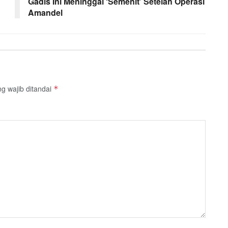
Gadis Ini Meninggal ‘Semenit’ Setelah Operasi
Amandel
g wajib ditandai
*