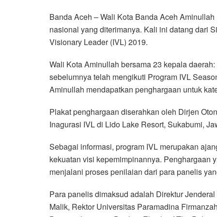
a
w
h
i
e
m
h
Banda Aceh – Wali Kota Banda Aceh Aminullah
c
i
a
n
l
a
a
nasional yang diterimanya. Kali ini datang dari
e
t
t
e
e
i
r
Visionary Leader (IVL) 2019.
b
t
s
g
l
e
o
e
A
r
Wali Kota Aminullah bersama 23 kepala daerah: g
o
r
p
a
sebelumnya telah mengikuti Program IVL Season 
k
p
m
Aminullah mendapatkan penghargaan untuk katego
Plakat penghargaan diserahkan oleh Dirjen Ot
Inagurasi IVL di Lido Lake Resort, Sukabumi, Ja
Sebagai informasi, program IVL merupakan aja
kekuatan visi kepemimpinannya. Penghargaan ya
menjalani proses penilaian dari para panelis ya
Para panelis dimaksud adalah Direktur Jender
Malik, Rektor Universitas Paramadina Firmanzah