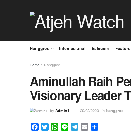
Nanggroe
Internasional
Saleuem
Feature
Home
Nanggroe
Aminullah Raih P
Visionary Leader T
by
Admin1
29/02/2020
in
Nanggroe
F
T
W
L
T
E
S