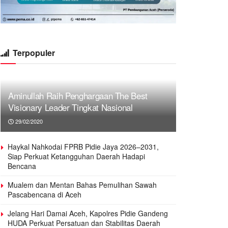
Terpopuler
Aminullah Raih Penghargaan The Best
Visionary Leader Tingkat Nasional
29/02/2020
Haykal Nahkodai FPRB Pidie Jaya 2026–2031,
Siap Perkuat Ketangguhan Daerah Hadapi
Bencana
Mualem dan Mentan Bahas Pemulihan Sawah
Pascabencana di Aceh
Jelang Hari Damai Aceh, Kapolres Pidie Gandeng
HUDA Perkuat Persatuan dan Stabilitas Daerah