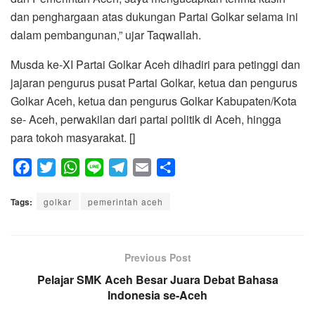
dan penghargaan atas dukungan Partai Golkar selama ini
dalam pembangunan,” ujar Taqwallah.
Musda ke-XI Partai Golkar Aceh dihadiri para petinggi dan
jajaran pengurus pusat Partai Golkar, ketua dan pengurus
Golkar Aceh, ketua dan pengurus Golkar Kabupaten/Kota
se- Aceh, perwakilan dari partai politik di Aceh, hingga
para tokoh masyarakat. []
F
T
W
L
T
E
S
a
w
h
i
e
m
h
Tags:
c
golkar
i
a
pemerintah aceh
n
l
a
a
e
t
t
e
e
i
r
b
t
s
g
l
e
o
e
A
Previous Post
r
o
r
p
a
Pelajar SMK Aceh Besar Juara Debat Bahasa
k
p
Indonesia se-Aceh
m