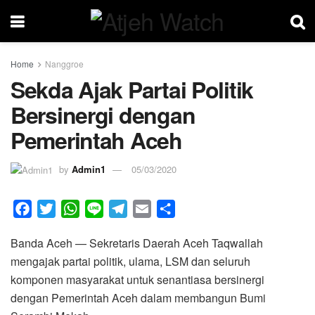
Home
Nanggroe
Sekda Ajak Partai Politik
Bersinergi dengan
Pemerintah Aceh
by
Admin1
05/03/2020
F
T
W
L
T
E
S
a
w
h
i
e
m
h
Banda Aceh — Sekretaris Daerah Aceh Taqwallah
c
i
a
n
l
a
a
mengajak partai politik, ulama, LSM dan seluruh
e
t
t
e
e
i
r
komponen masyarakat untuk senantiasa bersinergi
b
t
s
g
l
e
dengan Pemerintah Aceh dalam membangun Bumi
o
e
A
r