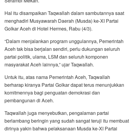
Serambi Mekah.
o
r
p
a
k
p
m
Hal itu disampaikan Taqwallah dalam sambutannya saat
menghadiri Musyawarah Daerah (Musda) ke-XI Partai
Golkar Aceh di Hotel Hermes, Rabu (4/3).
“Dalam menjalankan program unggulannya, Pemerintah
Aceh tak bisa berjalan sendiri, perlu dukungan seluruh
partai politik, ulama, LSM dan seluruh komponen
masyarakat Aceh lainnya,” ujar Taqwallah.
Untuk itu, atas nama Pemerintah Aceh, Taqwallah
berharap kiranya Partai Golkar dapat terus menunjukkan
komitmennya bagi penguatan demokrasi dan
pembangunan di Aceh.
Taqwallah juga menyebutkan, pengalaman partai
berlambang beringin yang sudah sangat teruji itu membuat
dirinya yakin bahwa pelaksanaan Musda ke-XI Partai