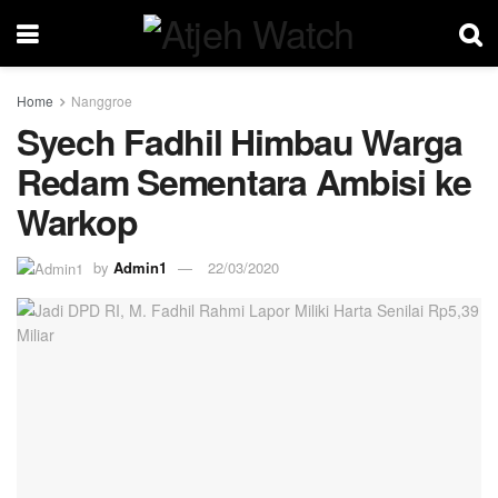
Home
Nanggroe
Syech Fadhil Himbau Warga
Redam Sementara Ambisi ke
Warkop
by
Admin1
22/03/2020