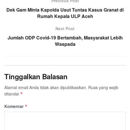
o
e
A
Previous Post
r
o
r
p
a
Dek Gam Minta Kapolda Usut Tuntas Kasus Granat di
k
p
Rumah Kepala ULP Aceh
m
Next Post
Jumlah ODP Covid-19 Bertambah, Masyarakat Lebih
Waspada
Tinggalkan Balasan
Alamat email Anda tidak akan dipublikasikan.
Ruas yang wajib
ditandai
*
Komentar
*