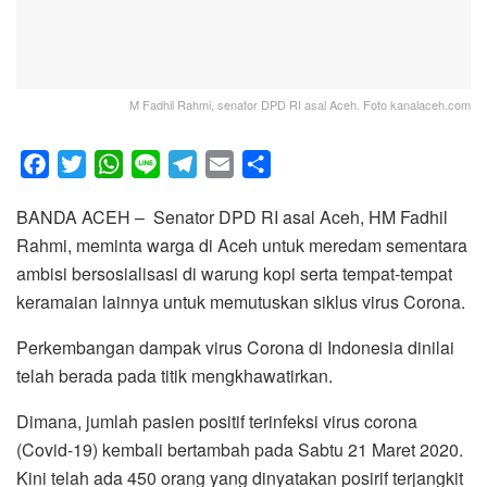
M Fadhil Rahmi, senator DPD RI asal Aceh. Foto kanalaceh.com
F
T
W
L
T
E
S
a
w
h
i
e
m
h
BANDA ACEH – Senator DPD RI asal Aceh, HM Fadhil
c
i
a
n
l
a
a
Rahmi, meminta warga di Aceh untuk meredam sementara
e
t
t
e
e
i
r
ambisi bersosialisasi di warung kopi serta tempat-tempat
b
t
s
g
l
e
keramaian lainnya untuk memutuskan siklus virus Corona.
o
e
A
r
o
r
p
a
Perkembangan dampak virus Corona di Indonesia dinilai
k
p
m
telah berada pada titik mengkhawatirkan.
Dimana, jumlah pasien positif terinfeksi virus corona
(Covid-19) kembali bertambah pada Sabtu 21 Maret 2020.
Kini telah ada 450 orang yang dinyatakan posirif terjangkit