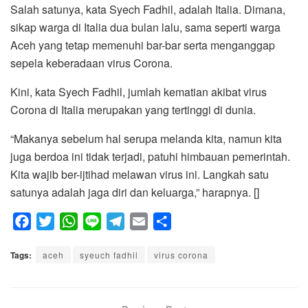
Salah satunya, kata Syech Fadhil, adalah Italia. Dimana,
sikap warga di Italia dua bulan lalu, sama seperti warga
Aceh yang tetap memenuhi bar-bar serta menganggap
sepela keberadaan virus Corona.
Kini, kata Syech Fadhil, jumlah kematian akibat virus
Corona di Italia merupakan yang tertinggi di dunia.
“Makanya sebelum hal serupa melanda kita, namun kita
juga berdoa ini tidak terjadi, patuhi himbauan pemerintah.
Kita wajib ber-ijtihad melawan virus ini. Langkah satu
satunya adalah jaga diri dan keluarga,” harapnya. []
F
T
W
L
T
E
S
a
w
h
i
e
m
h
Tags:
c
aceh
i
a
syeuch fadhil
n
l
a
virus corona
a
e
t
t
e
e
i
r
b
t
s
g
l
e