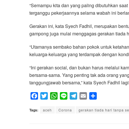
“Semampu kita dan yang paling dibutuhkan saat 
terganggu pekerjaannya selama wabah ini berlang
Gerakan ini, kata Syech Fadhil, merupakan bentu
gampong juga mulai menggagas gerakan tiada ha
“Utamanya sembako bahan pokok untuk ketahan
keluarga-keluarga yang terdampak dengan kondisi
“Ini gerakan social, dan bukan harus melalui kam
bersama-sama. Yang penting tak ada orang yang 
tanggungjawab bersama,” kata Syech Fadhil lagi 
F
T
W
L
T
E
S
a
w
h
i
e
m
h
Tags:
c
aceh
i
a
Corona
n
l
gerakan tiada hari tanpa s
a
a
e
t
t
e
e
i
r
b
t
s
g
l
e