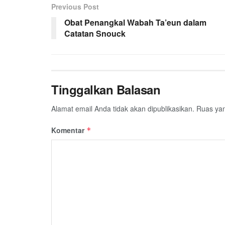
Previous Post
o
e
A
r
o
r
p
a
Obat Penangkal Wabah Ta’eun dalam
Catatan Snouck
k
p
m
Tinggalkan Balasan
Alamat email Anda tidak akan dipublikasikan.
Ruas yan
Komentar
*