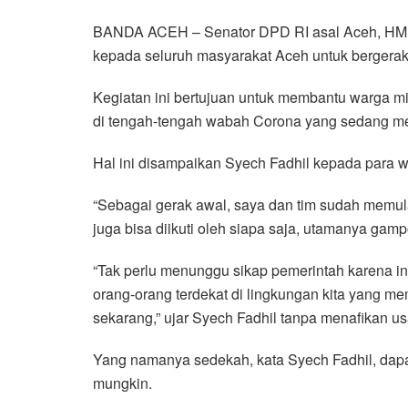
a
w
h
i
e
m
h
BANDA ACEH – Senator DPD RI asal Aceh, HM F
c
i
a
n
l
a
a
kepada seluruh masyarakat Aceh untuk bergerak 
e
t
t
e
e
i
r
b
t
s
g
l
e
Kegiatan ini bertujuan untuk membantu warga mi
o
e
A
r
di tengah-tengah wabah Corona yang sedang men
o
r
p
a
k
p
m
Hal ini disampaikan Syech Fadhil kepada para 
“Sebagai gerak awal, saya dan tim sudah memula
juga bisa diikuti oleh siapa saja, utamanya gam
“Tak perlu menunggu sikap pemerintah karena i
orang-orang terdekat di lingkungan kita yang m
sekarang,” ujar Syech Fadhil tanpa menafikan u
Yang namanya sedekah, kata Syech Fadhil, dapa
mungkin.