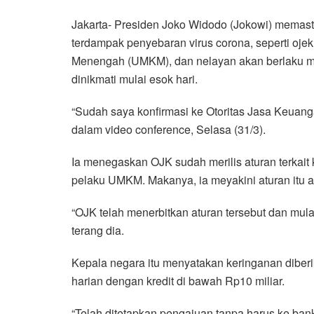
a
w
h
i
e
m
h
Jakarta- Presiden Joko Widodo (Jokowi) memasti
c
i
a
n
l
a
a
terdampak penyebaran virus corona, seperti ojek 
e
t
t
e
e
i
r
Menengah (UMKM), dan nelayan akan berlaku mula
b
t
s
g
l
e
dinikmati mulai esok hari.
o
e
A
r
o
r
p
a
“Sudah saya konfirmasi ke Otoritas Jasa Keuangan
k
p
m
dalam video conference, Selasa (31/3).
Ia menegaskan OJK sudah merilis aturan terkait 
pelaku UMKM. Makanya, ia meyakini aturan itu a
“OJK telah menerbitkan aturan tersebut dan mulai b
terang dia.
Kepala negara itu menyatakan keringanan diberi
harian dengan kredit di bawah Rp10 miliar.
“Telah ditetapkan pengajuan tanpa harus ke ban