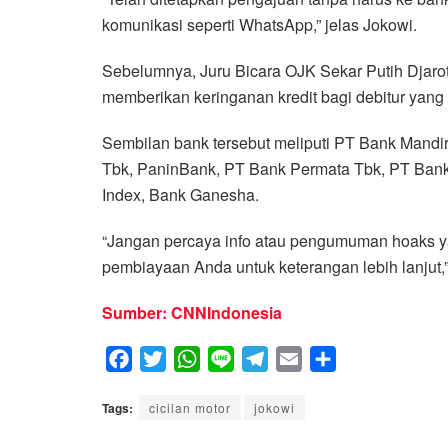
komunikasi seperti WhatsApp,” jelas Jokowi.
Sebelumnya, Juru Bicara OJK Sekar Putih Djar
memberikan keringanan kredit bagi debitur yang
Sembilan bank tersebut meliputi PT Bank Mandiri
Tbk, PaninBank, PT Bank Permata Tbk, PT Ban
Index, Bank Ganesha.
“Jangan percaya info atau pengumuman hoaks ya
pembiayaan Anda untuk keterangan lebih lanjut,”
Sumber: CNNIndonesia
F
T
W
L
T
E
S
a
w
h
i
e
m
h
Tags:
c
cicilan motor
i
a
n
jokowi
l
a
a
e
t
t
e
e
i
r