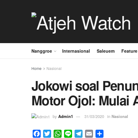
Nanggroe
Internasional
Saleuem
Feature
Home
Nasional
Jokowi soal Penun
Motor Ojol: Mulai A
by
Admin1
31/03/2020
in
Nasional
F
T
W
L
T
E
S