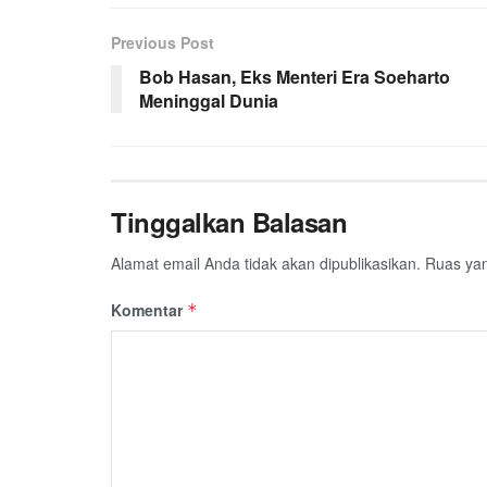
b
t
s
g
l
e
Previous Post
o
e
A
r
o
r
p
a
Bob Hasan, Eks Menteri Era Soeharto
Meninggal Dunia
k
p
m
Tinggalkan Balasan
Alamat email Anda tidak akan dipublikasikan.
Ruas yan
Komentar
*