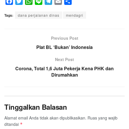
F
T
W
L
T
E
S
a
w
h
i
e
m
h
Tags:
c
dana perjalanan dinas
i
a
n
l
a
mendagri
a
e
t
t
e
e
i
r
b
t
s
g
l
e
o
e
A
Previous Post
r
o
r
p
a
Plat BL ‘Bukan’ Indonesia
k
p
m
Next Post
Corona, Total 1,6 Juta Pekerja Kena PHK dan
Dirumahkan
Tinggalkan Balasan
Alamat email Anda tidak akan dipublikasikan.
Ruas yang wajib
ditandai
*