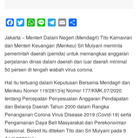
F
T
W
L
T
E
S
a
w
h
i
e
m
h
Jakarta – Menteri Dalam Negeri (Mendagri) Tito Karnavian
c
i
a
n
l
a
a
dan Menteri Keuangan (Menkeu) Sri Mulyani meminta
e
t
t
e
e
i
r
pemerintah daerah (pemda) untuk memangkas anggaran
b
t
s
g
l
e
perjalanan dinas dalam daerah dan luar daerah minimal
o
e
A
r
50 persen di tengah wabah virus corona.
o
r
p
a
k
p
m
Hal itu tertuang dalam Keputusan Bersama Mendagri dan
Menkeu Nomor 119/2813/sj Nomor 177/KMK.07/2020
tentang Percepatan Penyesuaian Anggaran Pendapatan
dan Belanja Daerah Tahun 2000 dalam Rangka
Penanganan Corona Virus Disease 2019 (Covid-19) serta
Pengamanan Daya Beli Masyarakat dan Perekonomian
Nasional. Beleid itu diteken Tito dan Sri Mulyani pada 9