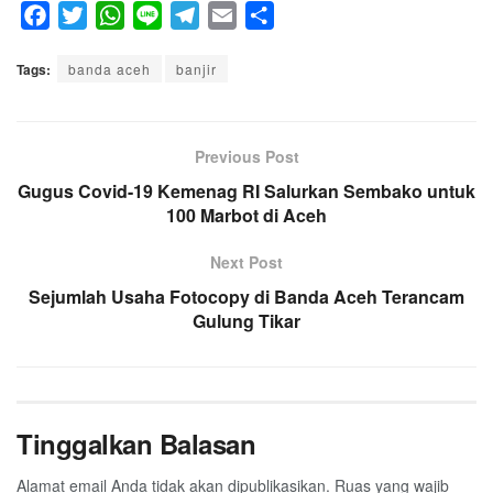
F
T
W
L
T
E
S
a
w
h
i
e
m
h
Tags:
c
banda aceh
i
a
n
banjir
l
a
a
e
t
t
e
e
i
r
b
t
s
g
l
e
o
e
A
Previous Post
r
o
r
p
a
Gugus Covid-19 Kemenag RI Salurkan Sembako untuk
k
p
100 Marbot di Aceh
m
Next Post
Sejumlah Usaha Fotocopy di Banda Aceh Terancam
Gulung Tikar
Tinggalkan Balasan
Alamat email Anda tidak akan dipublikasikan.
Ruas yang wajib