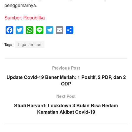
penggemarnya.
Sumber: Republika
F
T
W
L
T
E
S
a
w
h
i
e
m
h
Tags:
c
Liga Jerman
i
a
n
l
a
a
e
t
t
e
e
i
r
b
t
s
g
l
e
o
e
A
Previous Post
r
o
r
p
a
Update Covid-19 Bener Meriah: 1 Positif, 2 PDP, dan 2
k
p
m
ODP
Next Post
Studi Harvard: Lockdown 3 Bulan Bisa Redam
Kematian Akibat Covid-19