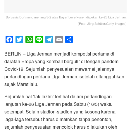
Borussia Dortmund menang 3-2 atas Bayer Leverkusen di pekan ke-23 Liga Jerman.
(Foto: Jörg Schüler/Getty Images)
F
T
W
L
T
E
S
a
w
h
i
e
m
h
BERLIN – Liga Jerman menjadi kompetisi pertama di
c
i
a
n
l
a
a
daratan Eropa yang kembali bergulir di tengah pandemi
e
t
t
e
e
i
r
Covid-19. Sejumlah penyesuaian mewarnai jalannya
b
t
s
g
l
e
pertandingan perdana Liga Jerman, setelah ditangguhkan
o
e
A
r
sejak Maret lalu.
o
r
p
a
k
p
m
Sejumlah hal ‘tak lazim’ terlihat dalam pertandingan
lanjutan ke-26 Liga Jerman pada Sabtu (16/5) waktu
setempat. Selain stadion-stadion yang kosong karena
laga-laga tersebut harus dimainkan tanpa penonton,
sejumlah penyesuaian mencolok harus dilakukan oleh