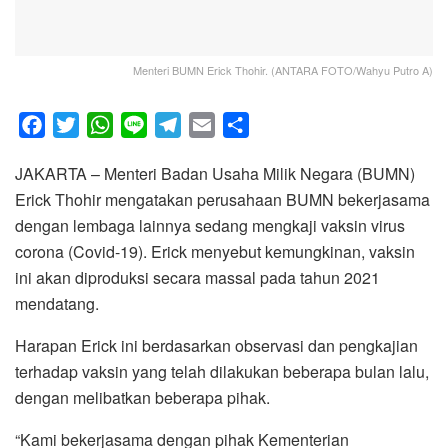
Menteri BUMN Erick Thohir. (ANTARA FOTO/Wahyu Putro A)
F
T
W
L
T
E
S
a
w
h
i
e
m
h
JAKARTA – Menteri Badan Usaha Milik Negara (BUMN)
c
i
a
n
l
a
a
Erick Thohir mengatakan perusahaan BUMN bekerjasama
e
t
t
e
e
i
r
dengan lembaga lainnya sedang mengkaji vaksin virus
b
t
s
g
l
e
corona (Covid-19). Erick menyebut kemungkinan, vaksin
o
e
A
r
ini akan diproduksi secara massal pada tahun 2021
o
r
p
a
mendatang.
k
p
m
Harapan Erick ini berdasarkan observasi dan pengkajian
terhadap vaksin yang telah dilakukan beberapa bulan lalu,
dengan melibatkan beberapa pihak.
“Kami bekerjasama dengan pihak Kementerian