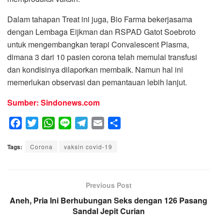
Dalam tahapan Treat ini juga, Bio Farma bekerjasama
dengan Lembaga Eijkman dan RSPAD Gatot Soebroto
untuk mengembangkan terapi Convalescent Plasma,
dimana 3 dari 10 pasien corona telah memulai transfusi
dan kondisinya dilaporkan membaik. Namun hal ini
memerlukan observasi dan pemantauan lebih lanjut.
Sumber: Sindonews.com
F
T
W
L
T
E
S
a
w
h
i
e
m
h
Tags:
c
Corona
i
a
vaksin covid-19
n
l
a
a
e
t
t
e
e
i
r
b
t
s
g
l
e
o
e
A
Previous Post
r
o
r
p
a
Aneh, Pria Ini Berhubungan Seks dengan 126 Pasang
k
p
Sandal Jepit Curian
m