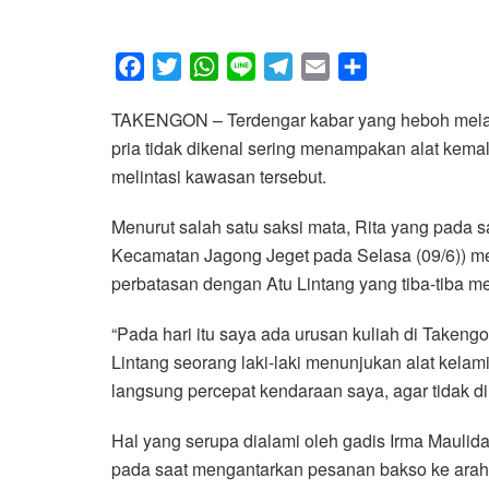
F
T
W
L
T
E
S
a
w
h
i
e
m
h
TAKENGON – Terdengar kabar yang heboh melalui 
c
i
a
n
l
a
a
pria tidak dikenal sering menampakan alat kem
e
t
t
e
e
i
r
melintasi kawasan tersebut.
b
t
s
g
l
e
o
e
A
r
Menurut salah satu saksi mata, Rita yang pada 
o
r
p
a
Kecamatan Jagong Jeget pada Selasa (09/6)) meli
k
p
m
perbatasan dengan Atu Lintang yang tiba-tiba 
“Pada hari itu saya ada urusan kuliah di Takeng
Lintang seorang laki-laki menunjukan alat kel
langsung percepat kendaraan saya, agar tidak di k
Hal yang serupa dialami oleh gadis Irma Mauli
pada saat mengantarkan pesanan bakso ke arah A