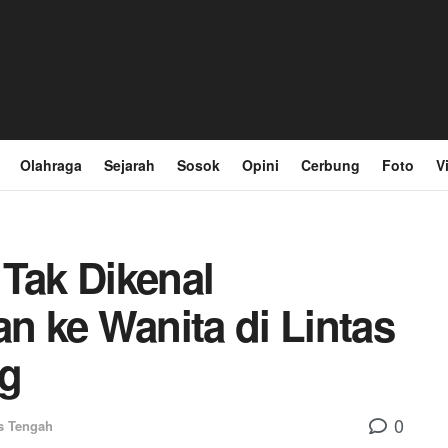
Olahraga
Sejarah
Sosok
Opini
Cerbung
Foto
V
 Tak Dikenal
 ke Wanita di Lintas
ng
0
s Tengah