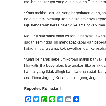
melihat hal serupa yang di alami oleh Rita di te
“Kami melihat laki-laki yang berpakaian aneh, se
helem hitam. Menunjukan alat kelaminnya kepad
laju kendaraan keras, takut dikejar,” ungkap Irma
Menurut dua saksi mata tersebut, banyak kawa
sudah seminggu ini mendapat kabar dari beberap
kejadian yang sama, kekhawatiran dan keresahan 
“Kami berharap sebelum korban makin banyak, ag
khawatir jika bepergian. Bayangkan jika anak gad
hal-hal yang tidak diinginkan, karena sudah ban
asal Desa Jagong Kecamatan Jagong Jeget.
Reporter: Romadani
F
T
W
L
T
E
S
a
w
h
i
e
m
h