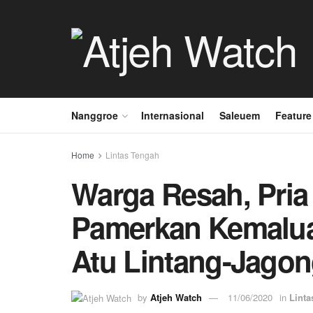
Nanggroe
Internasional
Saleuem
Feature
Home
Lintas Tengah
Warga Resah, Pria
Pamerkan Kemaluan
Atu Lintang-Jago
by
Atjeh Watch
11/06/2020
in
Linta