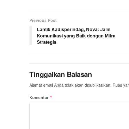
c
i
a
n
l
a
a
e
t
t
e
e
i
r
Previous Post
b
t
s
g
l
e
Lantik Kadisperindag, Nova: Jalin
o
e
A
r
Komunikasi yang Baik dengan Mitra
o
r
p
a
Strategis
k
p
m
Tinggalkan Balasan
Alamat email Anda tidak akan dipublikasikan.
Ruas yan
Komentar
*