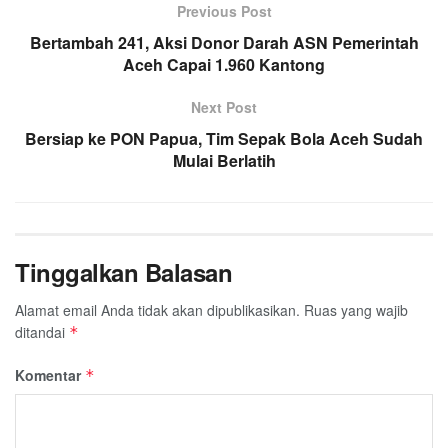
o
e
A
Previous Post
r
o
r
p
a
Bertambah 241, Aksi Donor Darah ASN Pemerintah
k
p
Aceh Capai 1.960 Kantong
m
Next Post
Bersiap ke PON Papua, Tim Sepak Bola Aceh Sudah
Mulai Berlatih
Tinggalkan Balasan
Alamat email Anda tidak akan dipublikasikan.
Ruas yang wajib
ditandai
*
Komentar
*