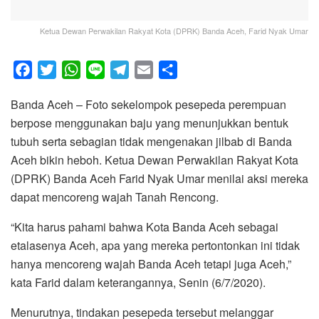
Ketua Dewan Perwakilan Rakyat Kota (DPRK) Banda Aceh, Farid Nyak Umar
F
T
W
L
T
E
S
a
w
h
i
e
m
h
Banda Aceh – Foto sekelompok pesepeda perempuan
c
i
a
n
l
a
a
berpose menggunakan baju yang menunjukkan bentuk
e
t
t
e
e
i
r
tubuh serta sebagian tidak mengenakan jilbab di Banda
b
t
s
g
l
e
Aceh bikin heboh. Ketua Dewan Perwakilan Rakyat Kota
o
e
A
r
(DPRK) Banda Aceh Farid Nyak Umar menilai aksi mereka
o
r
p
a
dapat mencoreng wajah Tanah Rencong.
k
p
m
“Kita harus pahami bahwa Kota Banda Aceh sebagai
etalasenya Aceh, apa yang mereka pertontonkan ini tidak
hanya mencoreng wajah Banda Aceh tetapi juga Aceh,”
kata Farid dalam keterangannya, Senin (6/7/2020).
Menurutnya, tindakan pesepeda tersebut melanggar