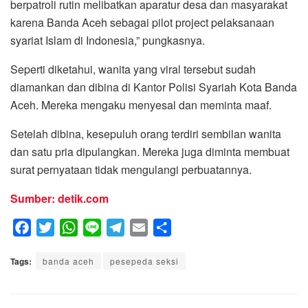
berpatroli rutin melibatkan aparatur desa dan masyarakat
karena Banda Aceh sebagai pilot project pelaksanaan
syariat Islam di Indonesia,” pungkasnya.
Seperti diketahui, wanita yang viral tersebut sudah
diamankan dan dibina di Kantor Polisi Syariah Kota Banda
Aceh. Mereka mengaku menyesal dan meminta maaf.
Setelah dibina, kesepuluh orang terdiri sembilan wanita
dan satu pria dipulangkan. Mereka juga diminta membuat
surat pernyataan tidak mengulangi perbuatannya.
Sumber: detik.com
F
T
W
L
T
E
S
a
w
h
i
e
m
h
Tags:
c
banda aceh
i
a
n
pesepeda seksi
l
a
a
e
t
t
e
e
i
r
b
t
s
g
l
e