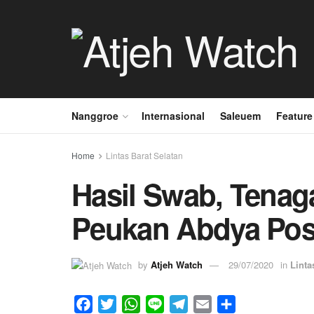
Nanggroe
Internasional
Saleuem
Feature
Home
Lintas Barat Selatan
Hasil Swab, Tena
Peukan Abdya Posi
by
Atjeh Watch
29/07/2020
in
Linta
F
T
W
L
T
E
S