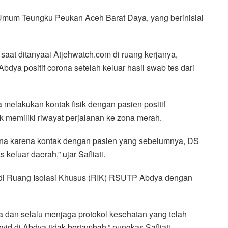
um Teungku Peukan Aceh Barat Daya, yang berinisial
 saat ditanyaai Atjehwatch.com di ruang kerjanya,
ya positif corona setelah keluar hasil swab tes dari
a melakukan kontak fisik dengan pasien positif
ak memiliki riwayat perjalanan ke zona merah.
corona karena kontak dengan pasien yang sebelumnya, DS
 keluar daerah,” ujar Safliati.
 di Ruang Isolasi Khusus (RIK) RSUTP Abdya dengan
 dan selalu menjaga protokol kesehatan yang telah
id di Abdya tidak bertambah,” pungkas Safliati.