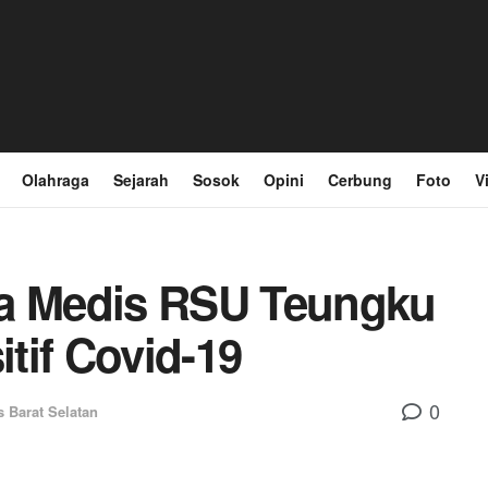
Olahraga
Sejarah
Sosok
Opini
Cerbung
Foto
V
ga Medis RSU Teungku
tif Covid-19
0
s Barat Selatan