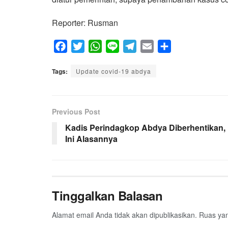
Reporter: Rusman
F
T
W
L
T
E
S
a
w
h
i
e
m
h
Tags:
c
Update covid-19 abdya
i
a
n
l
a
a
e
t
t
e
e
i
r
b
t
s
g
l
e
Previous Post
o
e
A
r
o
r
p
a
Kadis Perindagkop Abdya Diberhentikan,
Ini Alasannya
k
p
m
Tinggalkan Balasan
Alamat email Anda tidak akan dipublikasikan.
Ruas yan