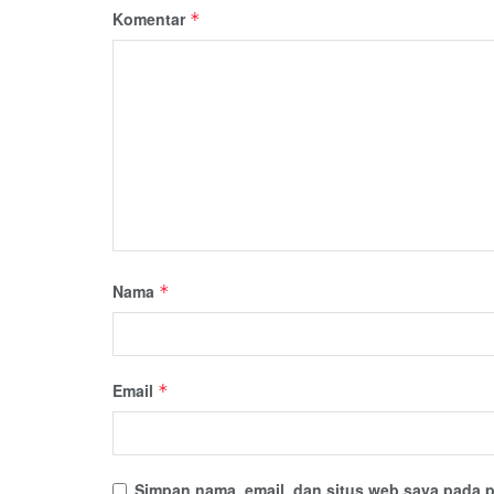
Komentar
*
Nama
*
Email
*
Simpan nama, email, dan situs web saya pada p