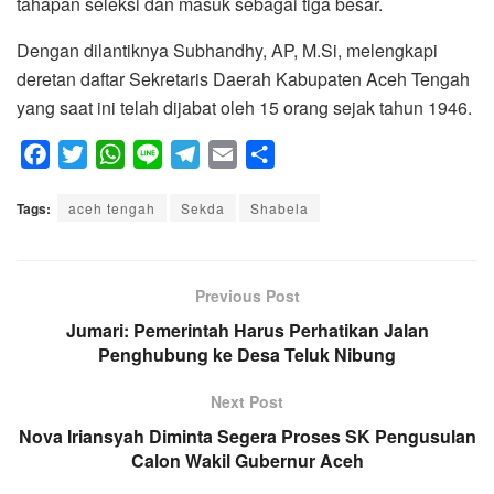
tahapan seleksi dan masuk sebagai tiga besar.
Dengan dilantiknya Subhandhy, AP, M.Si, melengkapi
deretan daftar Sekretaris Daerah Kabupaten Aceh Tengah
yang saat ini telah dijabat oleh 15 orang sejak tahun 1946.
F
T
W
L
T
E
S
a
w
h
i
e
m
h
Tags:
c
aceh tengah
i
a
n
Sekda
l
a
Shabela
a
e
t
t
e
e
i
r
b
t
s
g
l
e
o
e
A
Previous Post
r
o
r
p
a
Jumari: Pemerintah Harus Perhatikan Jalan
k
Penghubung ke Desa Teluk Nibung
p
m
Next Post
Nova Iriansyah Diminta Segera Proses SK Pengusulan
Calon Wakil Gubernur Aceh