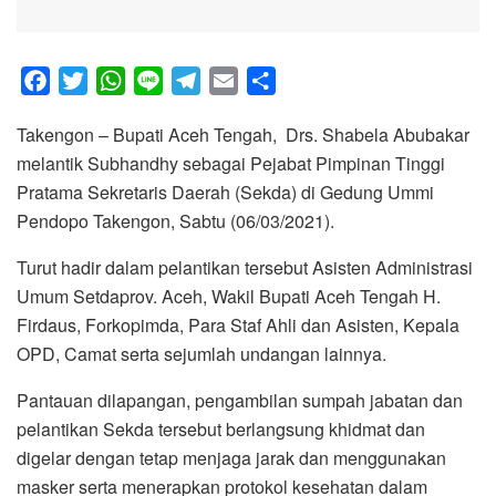
F
T
W
L
T
E
S
a
w
h
i
e
m
h
Takengon – Bupati Aceh Tengah, Drs. Shabela Abubakar
c
i
a
n
l
a
a
melantik Subhandhy sebagai Pejabat Pimpinan Tinggi
e
t
t
e
e
i
r
Pratama Sekretaris Daerah (Sekda) di Gedung Ummi
b
t
s
g
l
e
Pendopo Takengon, Sabtu (06/03/2021).
o
e
A
r
o
r
p
a
Turut hadir dalam pelantikan tersebut Asisten Administrasi
k
p
m
Umum Setdaprov. Aceh, Wakil Bupati Aceh Tengah H.
Firdaus, Forkopimda, Para Staf Ahli dan Asisten, Kepala
OPD, Camat serta sejumlah undangan lainnya.
Pantauan dilapangan, pengambilan sumpah jabatan dan
pelantikan Sekda tersebut berlangsung khidmat dan
digelar dengan tetap menjaga jarak dan menggunakan
masker serta menerapkan protokol kesehatan dalam