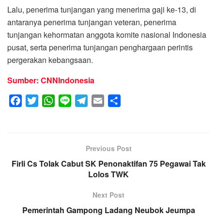
Lalu, penerima tunjangan yang menerima gaji ke-13, di
antaranya penerima tunjangan veteran, penerima
tunjangan kehormatan anggota komite nasional Indonesia
pusat, serta penerima tunjangan penghargaan perintis
pergerakan kebangsaan.
Sumber: CNNIndonesia
F
T
W
L
T
E
S
a
w
h
i
e
m
h
c
i
a
n
l
a
a
e
t
t
e
e
i
r
Previous Post
b
t
s
g
l
e
Firli Cs Tolak Cabut SK Penonaktifan 75 Pegawai Tak
o
e
A
r
Lolos TWK
o
r
p
a
k
p
m
Next Post
Pemerintah Gampong Ladang Neubok Jeumpa